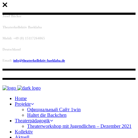
Josef Bäcker
Theaterkollektiv Baeklaba
Mobil: +49 (0) 15117264065
Deutschland
Email:
info@theaterkollektiv-baeklaba.de
Home
Projekte
Официальный Сайт 1win
Haltet die Backchen
Theaterpädagogik
Theaterworkshop mit Jugendlichen – Dezember 2021
Kollektiv
Aktuell