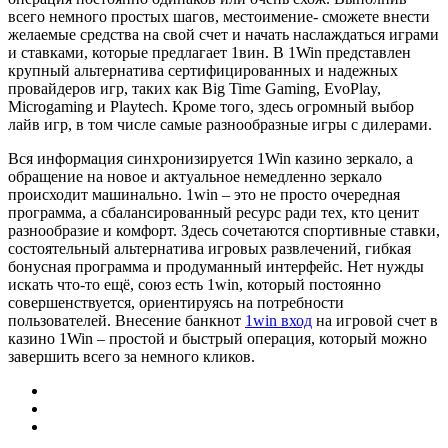
всего немного простых шагов, местоимение- сможете внести
желаемые средства на свой счет и начать наслаждаться играми
и ставками, которые предлагает 1вин. В 1Win представлен
крупный альтернатива сертифицированных и надежных
провайдеров игр, таких как Big Time Gaming, EvoPlay,
Microgaming и Playtech. Кроме того, здесь огромный выбор
лайв игр, в том числе самые разнообразные игры с дилерами.
Вся информация синхронизируется 1Win казино зеркало, а
обращение на новое и актуальное немедленно зеркало
происходит машинально. 1win – это не просто очередная
программа, а сбалансированный ресурс ради тех, кто ценит
разнообразие и комфорт. Здесь сочетаются спортивные ставки,
состоятельный альтернатива игровых развлечений, гибкая
бонусная программа и продуманный интерфейс. Нет нужды
искать что-то ещё, союз есть 1win, который постоянно
совершенствуется, ориентируясь на потребности
пользователей. Внесение банкнот
1win вход
на игровой счет в
казино 1Win – простой и быстрый операция, который можно
завершить всего за немного кликов.