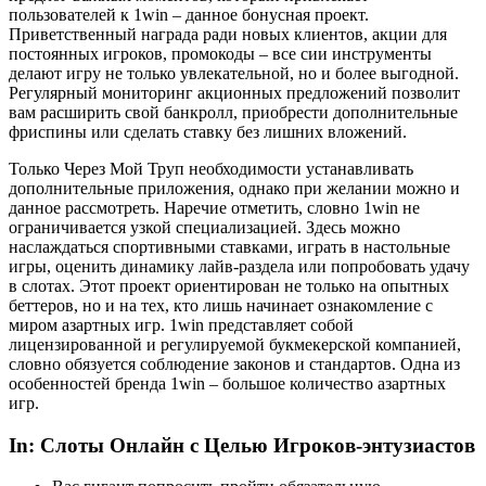
пользователей к 1win – данное бонусная проект.
Приветственный награда ради новых клиентов, акции для
постоянных игроков, промокоды – все сии инструменты
делают игру не только увлекательной, но и более выгодной.
Регулярный мониторинг акционных предложений позволит
вам расширить свой банкролл, приобрести дополнительные
фриспины или сделать ставку без лишних вложений.
Только Через Мой Труп необходимости устанавливать
дополнительные приложения, однако при желании можно и
данное рассмотреть. Наречие отметить, словно 1win не
ограничивается узкой специализацией. Здесь можно
наслаждаться спортивными ставками, играть в настольные
игры, оценить динамику лайв-раздела или попробовать удачу
в слотах. Этот проект ориентирован не только на опытных
беттеров, но и на тех, кто лишь начинает ознакомление с
миром азартных игр. 1win представляет собой
лицензированной и регулируемой букмекерской компанией,
словно обязуется соблюдение законов и стандартов. Одна из
особенностей бренда 1win – большое количество азартных
игр.
In: Слоты Онлайн с Целью Игроков-энтузиастов