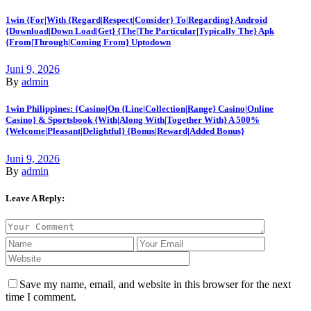
1win {For|With {Regard|Respect|Consider} To|Regarding} Android
{Download|Down Load|Get} {The|The Particular|Typically The} Apk
{From|Through|Coming From} Uptodown
Juni 9, 2026
By
admin
1win Philippines: {Casino|On {Line|Collection|Range} Casino|Online
Casino} & Sportsbook {With|Along With|Together With} A 500%
{Welcome|Pleasant|Delightful} {Bonus|Reward|Added Bonus}
Juni 9, 2026
By
admin
Leave A Reply:
Save my name, email, and website in this browser for the next
time I comment.