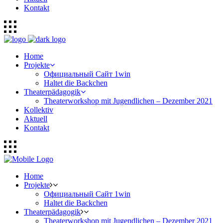
Kontakt
Home
Projekte
Официальный Сайт 1win
Haltet die Backchen
Theaterpädagogik
Theaterworkshop mit Jugendlichen – Dezember 2021
Kollektiv
Aktuell
Kontakt
Home
Projekte
Официальный Сайт 1win
Haltet die Backchen
Theaterpädagogik
Theaterworkshop mit Jugendlichen – Dezember 2021