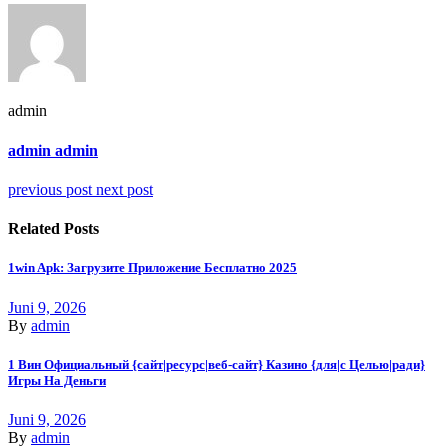
admin
admin admin
previous post
next post
Related Posts
1win Apk: Загрузите Приложение Бесплатно 2025
Juni 9, 2026
By
admin
1 Вин Официальный {сайт|ресурс|веб-сайт} Казино {для|с Целью|ради}
Игры На Деньги
Juni 9, 2026
By
admin