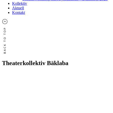
Kollektiv
Aktuell
Kontakt
Theaterkollektiv Bäklaba