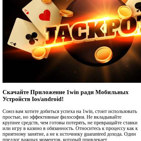
Скачайте Приложение 1win ради Мобильных
Устройств Ios/android!
Союз вам хотите добиться успеха на 1win, стоит использовать
простые, но эффективные философия. Не вкладывайте
крупнее средств, чем готовы потерять, не превращайте ставки
или игру в казино в обязанность. Относитесь к процессу как к
приятному занятие, а не к источнику guaranteed дохода. Один
предлог важных моментов, который привлекает