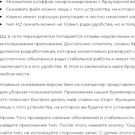
Множители коэффов синхронизированы с браузерной ве
Скачивать файл можно лишь с того устройства, на которое
Казино имеет хорошую репутацию и честно начисляет кл
1win KZ скачать можно не только ради удобства, но и п
Да, в сети периодически попадаются отзывы недовольных 
использования приложения. Достаточно отметить, словно б
должное разработчикам, которые моментально реагируют на
достаточно обкатанное ради стабильной работы и имеет 
заключается в его удобстве. В этом и заключалась идея бра
любом месте.
Клавиша скачивания версии 1вин на компьютер представлен
для уборная пользователей. Приложение нашей букмекерск
это помогает быстрее делать лайв ставки на спорт. Функц
лишь с того устройства, на которое вы будете его устанавли
Кроме Того проверьте наличие обновлений и стабильность в
найдите приложение 1win. После этого нажмите кнопку “Ска
сайта 1win, не используйте сторонние запас. С Целью этог