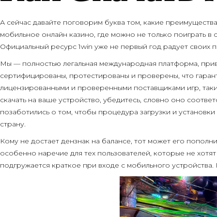
А сейчас давайте поговорим буква том, какие преимущества
мобильное онлайн казино, где можно не только поиграть в сл
Официальный ресурс 1win уже не первый год радует своих 
Мы — полностью легальная международная платформа, прив
сертифицированы, протестированы и проверены, что гарант
лицензированными и проверенными поставщиками игр, такими 
скачать на ваше устройство, убедитесь, словно оно соотв
позаботились о том, чтобы процедура загрузки и установк
страну.
Кому не достает дензнак на балансе, тот может его пополн
особенно наречие для тех пользователей, которые не хотят
подгружается краткое при входе с мобильного устройства.