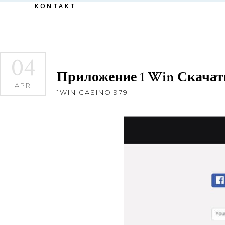
KONTAKT
04
Приложение 1 Win Скачат
APR
1WIN CASINO 979