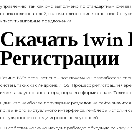
управлению, так как оно выполнено по стандартным схемам 
новых пользователей, включительно приветственные бонусы 
упустить выгодные предложения.
Скачать 1win
Регистрации
Казино 1Win осознает сие – вот почему мы разработали с
систем, таких как Андроид и iOS. Процесс регистрации чер
имеет аккаунт в оператора, пора его формировать. Только 
Одни изо наиболее популярных разделов на сайте значится 
привычного виртуального интерфейса, гемблеры исполин сы
популярностью среди игроков всех уровней.
ПО собственнолично находит рабочую обходную ссылку и п