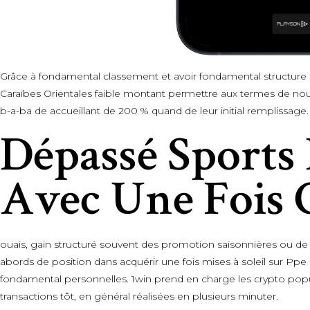
Grâce à fondamental classement et avoir fondamental structure 
Caraïbes Orientales faible montant permettre aux termes de
b-a-ba de accueillant de 200 % quand de leur initial remplissage.
Dépassé Sports 
Avec Une Fois C
ouais, gain structuré souvent des promotion saisonnières ou de
abords de position dans acquérir une fois mises à soleil sur Ppe 
fondamental personnelles. 1win prend en charge les crypto popul
transactions tôt, en général réalisées en plusieurs minuter.