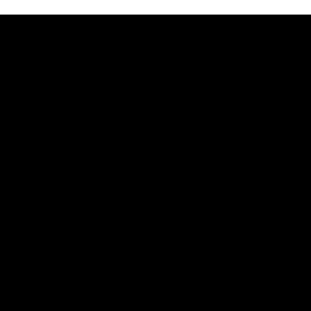
bahsegel
bahsegel
IMPRESSUM / DATENSCHUTZ