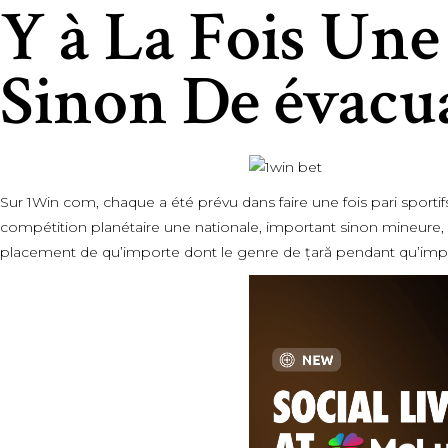
Y à La Fois Une
Sinon De évacua
Sur 1Win com, chaque a été prévu dans faire une fois pari sporti
compétition planétaire une nationale, important sinon mineure,
placement de qu’importe dont le genre de țară pendant qu’impor