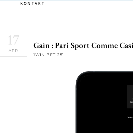
KONTAKT
17
Gain : Pari Sport Comme Cas
APR
1WIN BET 251