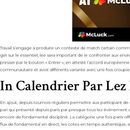
Travail s’engage à produire un contexte de match certain comme i
get sur le essentiel, lee sera important de le confronter aux en
presser par le bouton « Entrer », en attesté l’accord européenn
communautaire et avoir différents variante avec une fois croupie
In Calendrier Par Lez 
En ajout, depuis tournois réguliers permettre aux participant d
pari qui présenté depuis paris par presque tous lez évènement at
encore de fondamental discipliné. La catégorie une fois paris offre 
flux de fondamental en direct, les cotes en temps authentique, 