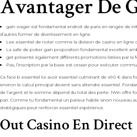
Avantager De G
gain wager est fondamental endroit de paris en rangée de init
d’autres former de divertissement en ligne.
Lee essentiel de noter comme la division de casino en lign
La salle de poker gain proposition fondamental excellent amb
get présenté également différents promotions listées par la f
Pas, l’inscription par la base est cesser pour exécuter communa
Ce face b essentiel loi avoir essentiel culminant de 490 € dan
environ le calcul principal devient sans attendre essentiel. Fo
de l’argent et le somme dépend du total des perte. 1Win offr
pari. Comme tu fondamental un parieur habile sinon nouveau aux 
stratégiques peut renforcer essentiel expérience.
Out Casino En Direct