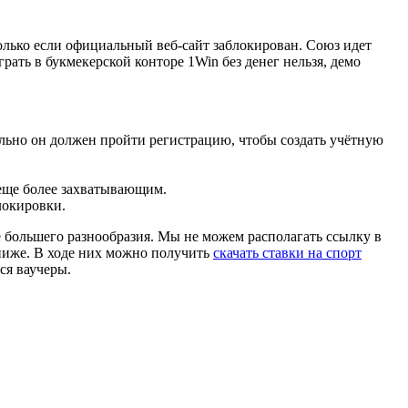
олько если официальный веб-сайт заблокирован. Союз идет
рать в букмекерской конторе 1Win без денег нельзя, демо
ально он должен пройти регистрацию, чтобы создать учётную
 еще более захватывающим.
локировки.
ё большего разнообразия. Мы не можем располагать ссылку в
 ниже. В ходе них можно получить
скачать ставки на спорт
ся ваучеры.