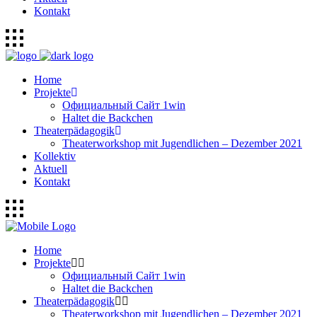
Kontakt
Home
Projekte
Официальный Сайт 1win
Haltet die Backchen
Theaterpädagogik
Theaterworkshop mit Jugendlichen – Dezember 2021
Kollektiv
Aktuell
Kontakt
Home
Projekte
Официальный Сайт 1win
Haltet die Backchen
Theaterpädagogik
Theaterworkshop mit Jugendlichen – Dezember 2021