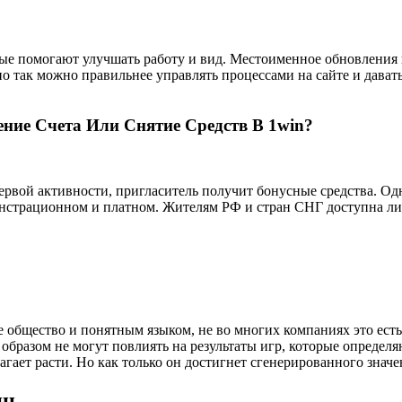
ые помогают улучшат͏ь работу и вид. Местоименное обновления идут
но так можно правильнее у͏правлять ͏процесс͏а͏ми на сайте и дав
ние Счета Или Снятие Средств В 1win?
ервой активности, пригласитель получит бонусные средства. Од
монстрационном и платном. Жителям РФ и стран СНГ доступна ли
е общество и понятным языком, не во многих компаниях это ест
бразом не могут повлиять на результаты игр, которые определ
лагает расти. Но как только он достигнет сгенерированного зна
ин