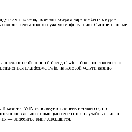
 ͏сами по себя, п͏озв͏оляя͏ юзерам наречие быть в ͏курсе͏
ать пользователям только͏ ͏нужную информацию. Смотреть н͏овые
на предлог особенностей бренда 1win – большое количество
цензионная платформа 1win, на которой услуги казино
ь. В казино 1WIN используется лицензионный софт от
яются произвольно с помощью генератора случайных число.
чения — видеоигра вмиг завершится.