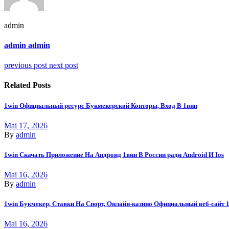
admin
admin admin
previous post
next post
Related Posts
1win Официальный ресурс Букмекерской Конторы, Вход В 1вин
Mai 17, 2026
By
admin
1win Скачать Приложение На Андроид 1вин В России ради Android И Ios
Mai 16, 2026
By
admin
1win Букмекер, Ставки На Спорт, Онлайн-казино Официальный веб-сайт 
Mai 16, 2026