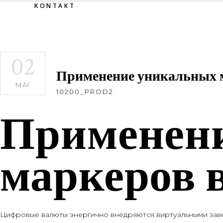
KONTAKT
02
Применение уникальных м
MAI
10200_PROD2
Применен
маркеров 
Цифровые валюты энергично внедряются виртуальными заве