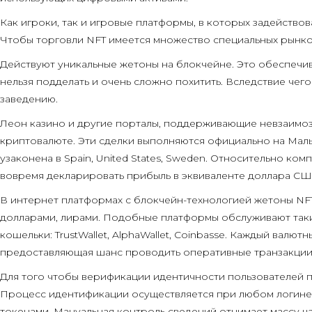
Как игроки, так и игровые платформы, в которых задейство
Чтобы торговли NFT имеется множество специальных рынков
Действуют уникальные жетоны на блокчейне. Это обеспечи
нельзя подделать и очень сложно похитить. Вследствие чег
заведению.
Леон казино и другие порталы, поддерживающие невзаимоз
криптовалюте. Эти сделки выполняются официально на Маль
узаконена в Spain, United States, Sweden. Относительно 
вовремя декларировать прибыль в эквиваленте доллара США,
В интернет платформах с блокчейн-технологией жетоны NF
долларами, лирами. Подобные платформы обслуживают такие к
кошельки: TrustWallet, AlphaWallet, Coinbasse. Каждый вал
предоставляющая шанс проводить оперативные транзакции
Для того чтобы верификации идентичности пользователей п
Процесс идентификации осуществляется при любом логине 
токенами. Мануальная контроль сведений отнимает массу ча