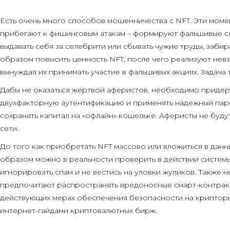
Есть очень много способов мошенничества с NFT. Эти моме
прибегают к фишинговым атакам – формируют фальшивые с
выдавать себя за селебрити или сбывать чужие труды, заби
образом повысить ценность NFT, после чего реализуют нев
вынуждая их принимать участие в фальшивых акциях. Задача
Дабы не оказаться жертвой аферистов, необходимо придерж
двухфакторную аутентификацию и применять надежный паро
сохранять капитал на «офлайн» кошельке. Аферисты не будут
сети.
До того как приобретать NFT массово или вложиться в данн
образом можно в реальности проверить в действии системы
игнорировать спам и не вестись на уловки жуликов. Также 
предпочитают распространять вредоносные смарт-контракт
действующих мерах обеспечения безопасности на крипторы
интернет-гайдами криптовалютных бирж.