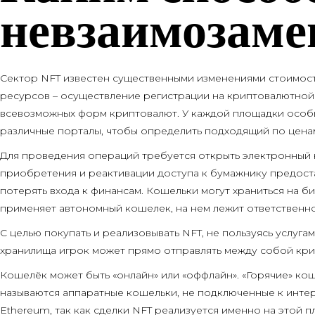
невзаимозаме
Сектор NFT известен существенными изменениями стоимости
ресурсов – осуществление регистрации на криптовалютной 
всевозможных форм криптовалют. У каждой площадки особы
различные порталы, чтобы определить подходящий по цена
Для проведения операций требуется открыть электронный к
приобретения и реактивации доступа к бумажнику предоста
потерять входа к финансам. Кошельки могут храниться на б
применяет автономный кошелек, на нем лежит ответственно
С целью покупать и реализовывать NFT, не пользуясь услу
хранилища игрок может прямо отправлять между собой крип
Кошелёк может быть «онлайн» или «оффлайн». «Горячие» кош
называются аппаратные кошельки, не подключенные к интер
Ethereum, так как сделки NFT реализуется именно на этой 