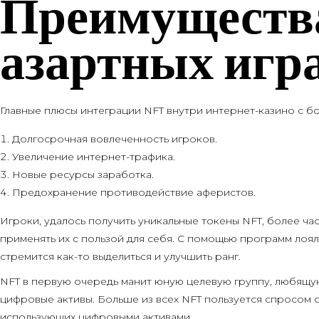
Преимущества
азартных игр
Главные плюсы интеграции NFT внутри интернет-казино с б
Долгосрочная вовлеченность игроков.
Увеличение интернет-трафика.
Новые ресурсы заработка.
Предохранение противодействие аферистов.
Игроки, удалось получить уникальные токены NFT, более ча
применять их с пользой для себя. С помощью программ лоя
стремится как-то выделиться и улучшить ранг.
NFT в первую очередь манит юную целевую группу, любящу
цифровые активы. Больше из всех NFT пользуется спросом 
использующих цифровыми активами.