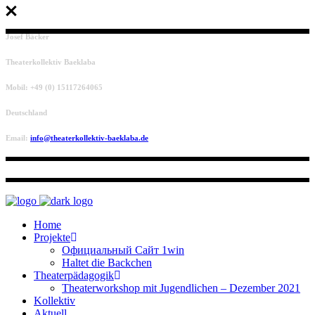
Josef Bäcker
Theaterkollektiv Baeklaba
Mobil: +49 (0) 15117264065
Deutschland
Email:
info@theaterkollektiv-baeklaba.de
Home
Projekte
Официальный Сайт 1win
Haltet die Backchen
Theaterpädagogik
Theaterworkshop mit Jugendlichen – Dezember 2021
Kollektiv
Aktuell