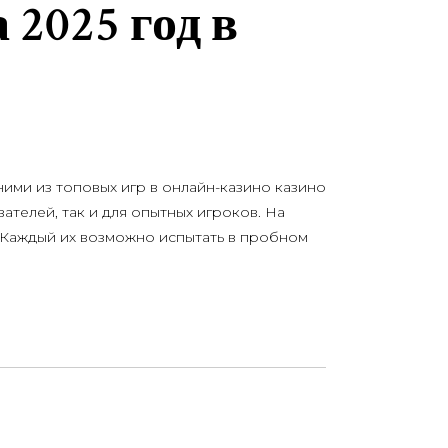
2025 год в
ими из топовых игр в онлайн-казино казино
ателей, так и для опытных игроков. На
 Каждый их возможно испытать в пробном