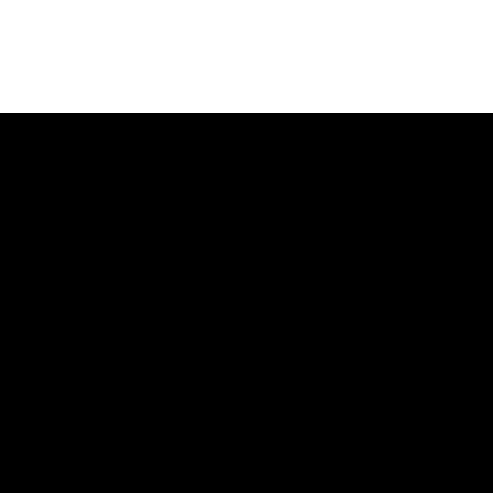
bahsegel
bahsegel
IMPRE