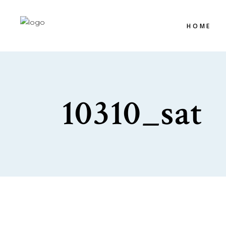
HOME
10310_sat