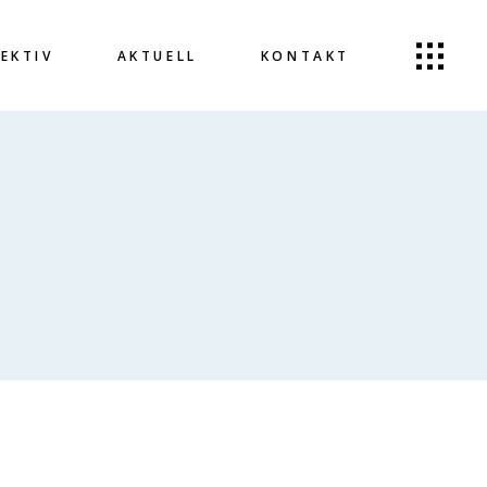
EKTIV
AKTUELL
KONTAKT