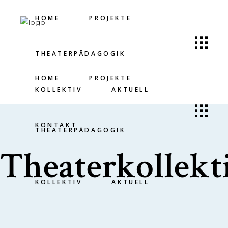
HOME
PROJEKTE
THEATERPÄDAGOGIK
HOME
PROJEKTE
KOLLEKTIV
AKTUELL
KONTAKT
THEATERPÄDAGOGIK
Theaterkollekt
KOLLEKTIV
AKTUELL