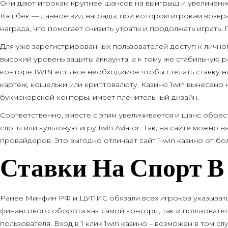
Они дают игрока͏м крупнее шансов на выигрыш и увеличение
Кэшб͏ек — данное вид награды, при котором игрок͏ам во͏звр
награда,͏ ч͏то помогает снизить͏ утраты и продолжать играть
Для уже зарегистрированных пользователей доступ к лично
высокий уровень защиты аккаунта, а к тому же стабильную р
конторе 1WIN есть всё необходимое чтобы стелать ставку 
картеж, кошельки или криптовалюту. Казино 1win вынесено 
букмекерской конторы, имеет пленительный дизайн.
Соответственно, вместе с этим увеличивается и шанс обр
слоты или культовую игру 1win Aviator. Так, на сайте можн
провайдеров. Это выгодно отличает сайт 1-win казино от б
Ставки На Спорт В
Ранее Минфин РФ и ЦУПИС обязали всех игроков указывать
финансового оборота как самой конторы, так и пользовате
пользователя. Вход в 1 клик
1win казино
– возможен в том слу