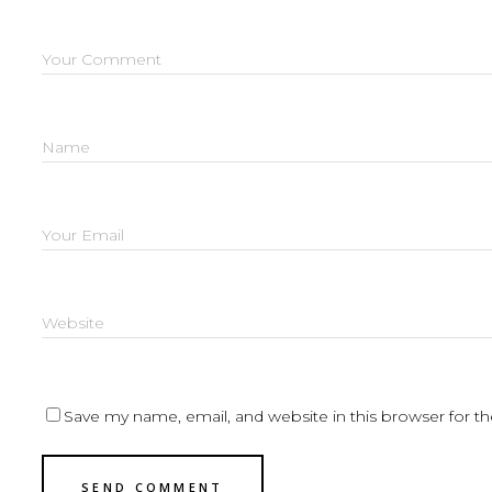
Save my name, email, and website in this browser for t