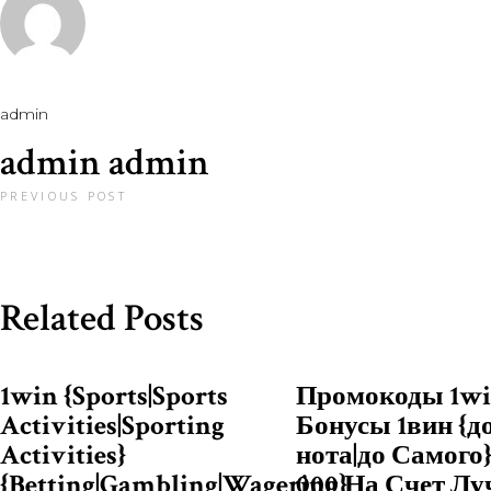
admin
admin admin
PREVIOUS POST
Related Posts
1win {Sports|Sports
Промокоды 1w
Activities|Sporting
Бонусы 1вин {до
Activities}
нота|до Самого}
{Betting|Gambling|Wagering}
000 На Счет Л