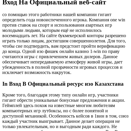
Вход На Официальный веб-сайт
со помощью этого работники нашей компании гигант
определить года новоиспеченного игрока. Компания one win
против ставок на спорт и использования азартных игр
молодыми людьми, которым ещё не исполнилось
восемнадцать лет. На сайте букмекерской конторы разрешено
играть только лицам, достигшим совершеннолетия. Для того,
чтобы сие подтвердить, вам предстоит пройти верификацию
до конца. Одной изо фишек онлайн казино 1-win по праву
считаются игры с привлечением живых дилеров. Данное
обеспечивает непередаваемую атмосферу живой игры, дает
убежденность в полной прозрачности игровых процессов и
исключает возможность накруток.
In Вход В Официальный ресурс изо Казахстана
Кроме того, благодаря этому типу онлайн игр, участники
гигант обрести уникальные бонусные предложения и акции.
Геймплей здесь похож на известные многим любителям
компьютерных игр лутбоксы, но с более понятной и
доступной механикой. Особенность кейсов в 1вин в том, союз
каждый участник выигрывает. Данное делает операция не
только увлекательным, но и выгодным ради каждого. Не