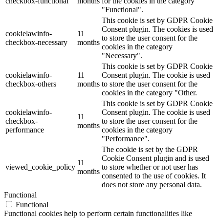
checkbox-functional
months
for the cookies in the category
"Functional".
This cookie is set by GDPR Cookie
Consent plugin. The cookies is used
cookielawinfo-
11
to store the user consent for the
checkbox-necessary
months
cookies in the category
"Necessary".
This cookie is set by GDPR Cookie
cookielawinfo-
11
Consent plugin. The cookie is used
checkbox-others
months
to store the user consent for the
cookies in the category "Other.
This cookie is set by GDPR Cookie
cookielawinfo-
Consent plugin. The cookie is used
11
checkbox-
to store the user consent for the
months
performance
cookies in the category
"Performance".
The cookie is set by the GDPR
Cookie Consent plugin and is used
11
viewed_cookie_policy
to store whether or not user has
months
consented to the use of cookies. It
does not store any personal data.
Functional
Functional
Functional cookies help to perform certain functionalities like