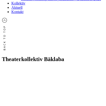
Kollektiv
Aktuell
Kontakt
Theaterkollektiv Bäklaba