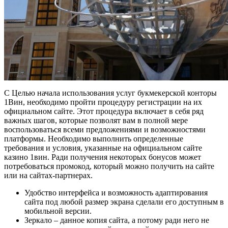
С Целью начала использования услуг букмекерской конторы
1Вин, необходимо пройти процедуру регистрации на их
официальном сайте. Этот процедура включает в себя ряд
важных шагов, которые позволят вам в полной мере
воспользоваться всеми предложениями и возможностями
платформы. Необходимо выполнить определенные
требования и условия, указанные на официальном сайте
казино 1вин. Ради получения некоторых бонусов может
потребоваться промокод, который можно получить на сайте
или на сайтах-партнерах.
Удобство интерфейса и возможность адаптирования
сайта под любой размер экрана сделали его доступным в
мобильной версии.
Зеркало – данное копия сайта, а потому ради него не