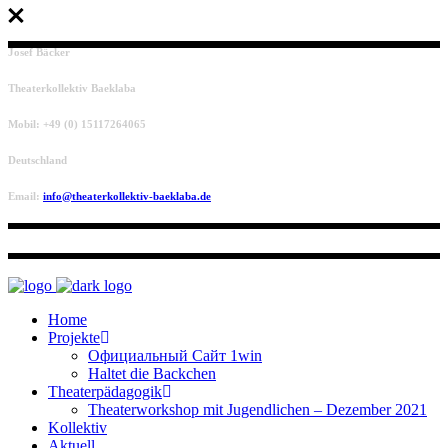
Josef Bäcker
Theaterkollektiv Baeklaba
Mobil: +49 (0) 15117264065
Deutschland
Email:
info@theaterkollektiv-baeklaba.de
Home
Projekte
Официальный Сайт 1win
Haltet die Backchen
Theaterpädagogik
Theaterworkshop mit Jugendlichen – Dezember 2021
Kollektiv
Aktuell