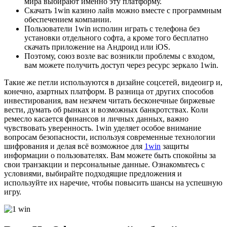
мира выбирают именно эту платформу.
Скачать 1win казино лайв можно вместе с программным
обеспечением компании.
Пользователи 1win исполин играть с телефона без
установки отдельного софта, а кроме того бесплатно
скачать приложение на Андроид или iOS.
Поэтому, союз возле вас возникли проблемы с входом,
вам можете получить доступ через ресурс зеркало 1win.
Такие же петли используются в дизайне соцсетей, видеоигр и,
конечно, азартных платформ. В разница от других способов
инвестирования, вам незачем читать бесконечные биржевые
вести, думать об рынках и возможных банкротствах. Коли
ремесло касается финансов и личных данных, важно
чувствовать уверенность. 1win уделяет особое внимание
вопросам безопасности, используя современные технологии
шифрования и делая всё возможное для
1win
защиты
информации о пользователях. Вам можете быть спокойны за
свои транзакции и персональные данные. Ознакомьтесь с
условиями, выбирайте подходящие предложения и
используйте их наречие, чтобы повысить шансы на успешную
игру.