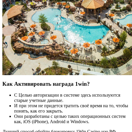
Как Активировать награда 1win?
С Целью авторизации в системе здесь используются
старые учетные данные.
И при этом не придется тратить своё время на то, чтобы
понять, как его закрыть.
Они разработаны с целью таких операционных систем
как, iOS (iPhone), Android и Windows.
Лучший способ обойти блокировку 1Win Casino изо РФ –