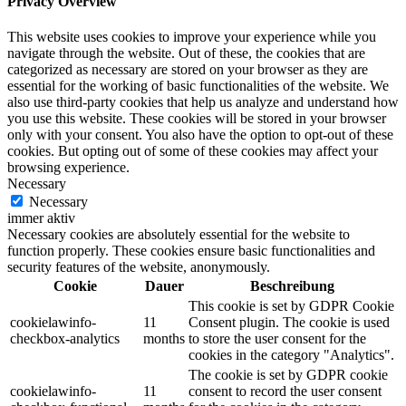
Privacy Overview
This website uses cookies to improve your experience while you
navigate through the website. Out of these, the cookies that are
categorized as necessary are stored on your browser as they are
essential for the working of basic functionalities of the website. We
also use third-party cookies that help us analyze and understand how
you use this website. These cookies will be stored in your browser
only with your consent. You also have the option to opt-out of these
cookies. But opting out of some of these cookies may affect your
browsing experience.
Necessary
Necessary
immer aktiv
Necessary cookies are absolutely essential for the website to
function properly. These cookies ensure basic functionalities and
security features of the website, anonymously.
Cookie
Dauer
Beschreibung
This cookie is set by GDPR Cookie
cookielawinfo-
11
Consent plugin. The cookie is used
checkbox-analytics
months
to store the user consent for the
cookies in the category "Analytics".
The cookie is set by GDPR cookie
cookielawinfo-
11
consent to record the user consent