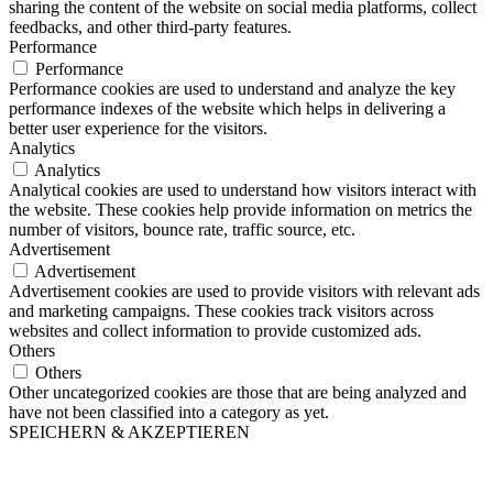
sharing the content of the website on social media platforms, collect
feedbacks, and other third-party features.
Performance
Performance
Performance cookies are used to understand and analyze the key
performance indexes of the website which helps in delivering a
better user experience for the visitors.
Analytics
Analytics
Analytical cookies are used to understand how visitors interact with
the website. These cookies help provide information on metrics the
number of visitors, bounce rate, traffic source, etc.
Advertisement
Advertisement
Advertisement cookies are used to provide visitors with relevant ads
and marketing campaigns. These cookies track visitors across
websites and collect information to provide customized ads.
Others
Others
Other uncategorized cookies are those that are being analyzed and
have not been classified into a category as yet.
SPEICHERN & AKZEPTIEREN