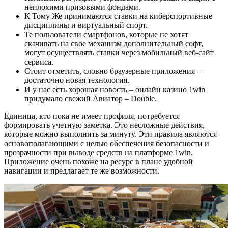
неплохими призовыми фондами.
К Тому Же принимаются ставки на киберспортивные
дисциплины и виртуальный спорт.
Те пользователи смартфонов, которые не хотят
скачивать на свое механизм дополнительный софт,
могут осуществлять ставки через мобильный веб-сайт
сервиса.
Стоит отметить, словно браузерные приложения –
достаточно новая технология.
И у нас есть хорошая новость – онлайн казино 1win
придумало свежий Авиатор – Double.
Единица, кто пока не имеет профиля, потребуется
формировать учетную заметка. Это несложные действия,
которые можно выполнить за минуту. Эти правила являются
основополагающими с целью обеспечения безопасности и
прозрачности при выводе средств на платформе 1win.
Приложение очень похоже на ресурс в плане удобной
навигации и предлагает те же возможности.