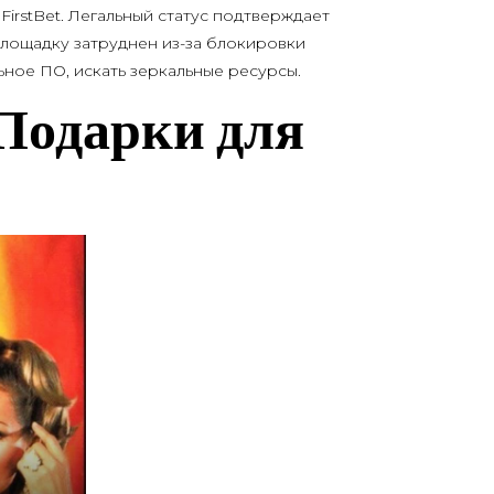
irstBet. Легальный статус подтверждает
лощадку затруднен из-за блокировки
ное ПО, искать зеркальные ресурсы.
Подарки для