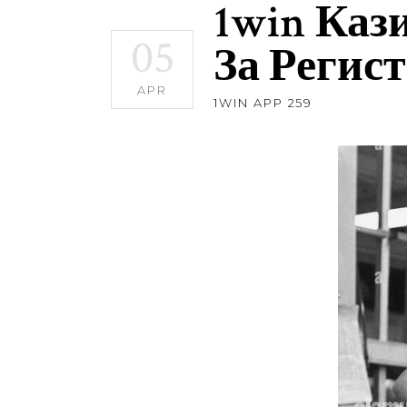
1win Каз
05
За Регис
APR
1WIN APP 259