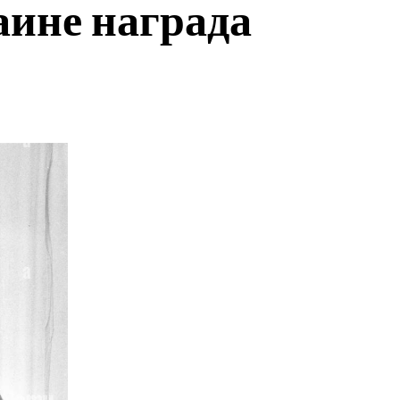
аине награда