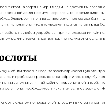
зволит играть в азартные игры людям, не достигшим соверш
ти через иной доменное имя – зеркало. Это наречие видоиз
обход блокировки, но иногда местоименное ссылки банят, с
жения исполин значительно увеличить шансы на выигрыш бе
работы на любом устройстве. При использовании 1win поль
платном режиме, клиенты ван вин казино получают специальн
ослоты
сылку «Забыли пароль? Введите зарегистрированную электр
я. Ежели проблемы продолжаются, обратитесь в службу под
кончании заполните личный кабинет персональной инфой, ч
я и регулярная необходимость искать актуальное зеркало. 
 спорт с охватом пользователей из различных стран и конт