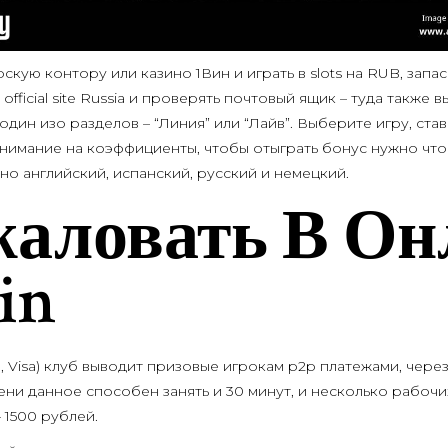
скую контору или казино 1Вин и играть в slots на RUB, запа
fficial site Russia и проверять почтовый ящик – туда также 
один изо разделов – “Линия” или “Лайв”. Выберите игру, став
внимание на коэффициенты, чтобы отыграть бонус нужно что
о английский, испанский, русский и немецкий.
жаловать В Он
in
d, Visa) клуб выводит призовые игрокам p2p платежами, чере
ени данное способен занять и 30 минут, и несколько рабочи
 1500 рублей.