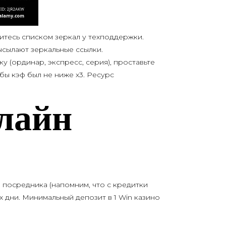
ситесь списком зеркал у техподдержки.
высылают зеркальные ссылки.
ку (ординар, экспресс, серия), проставьте
бы кэф был не ниже х3. Ресурс
лайн
з посредника (напомним, что с кредитки
х дни. Минимальный депозит в 1 Win казино