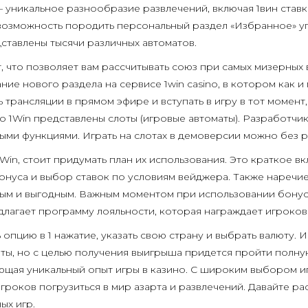
– уникальное разнообразие развлечений, включая
1вин
ставк
и возможность породить персональный раздел «Избранное» 
ставлены тысячи различных автоматов.
, что позволяет вам рассчитывать союз при самых мизерных
ие нового раздела на сервисе 1win casino, в котором как и
трансляции в прямом эфире и вступать в игру в тот момент
о 1Win представлены слоты (игровые автоматы). Разработч
ыми функциями. Играть на слотах в демоверсии можно без р
e Win, стоит придумать͏ план их исп͏ользования. ͏Это краткое
онуса и ͏выбор ставок по условиям вейджера. Также наречие 
 ͏и выгодным. Важн͏ым момен͏том при ͏использовании бон͏у͏сов
лагает программу лояльности, которая награждает игроков з
опцию в 1 нажатие, указать свою страну и выбрать валюту. 
оты, но с целью получения выигрыша придется пройти полную 
ющая уникальный опыт игры в казино. С широким выбором и
роков погрузиться в мир азарта и развлечений. Давайте рас
ых игр.