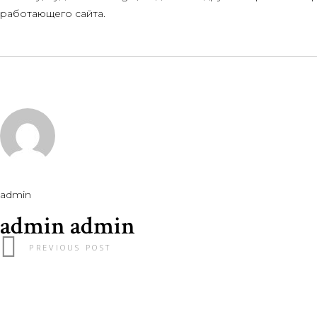
работающ͏его сайта.
admin
admin admin
PREVIOUS POST