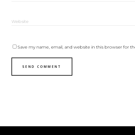
Save my name, email, and website in this browser for t
bahsegel
bahsegel