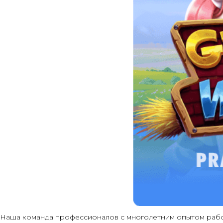
Наша команда профессионалов с многолетним опытом работы