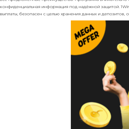
конфиденциальная информация под надёжной защитой. 1Win
выплаты, безопасен с целью хранения данных и депозитов, 