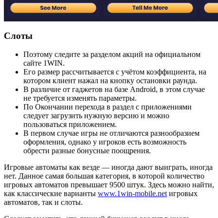
Слоты
Поэтому следите за разделом акций на официальном
сайте 1WIN.
Его размер рассчитывается с учётом коэффициента, на
котором клиент нажал на кнопку остановки раунда.
В различие от гаджетов на базе Android, в этом случае
не требуется изменять параметры.
По Окончании перехода в раздел с приложениями
следует загрузить нужную версию и можно
пользоваться приложением.
В первом случае игры не отличаются разнообразием
оформления, однако у игроков есть возможность
обрести разные бонусные поощрения.
Игровые автоматы как везде — иногда дают выиграть, иногда
нет. Данное самая большая категория, в которой количество
игровых автоматов превышает 9500 штук. Здесь можно найти,
как классические варианты
www.1win-mobile.net
игровых
автоматов, так и слоты.