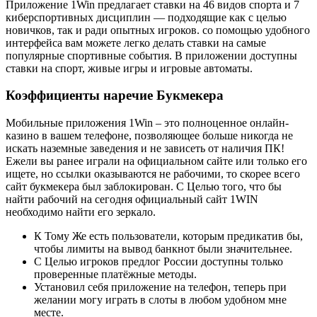
Приложение 1Win предлагает ставки на 46 видов спорта и 7
киберспортивных дисциплин — подходящие как с целью
новичков, так и ради опытных игроков. со помощью удобного
интерфейса вам можете легко делать ставки на самые
популярные спортивные события. В приложении доступны
ставки на спорт, живые игры и игровые автоматы.
Коэффициенты наречие Букмекера
Мобильные приложения 1Win – это полноценное онлайн-
казино в вашем телефоне, позволяющее больше никогда не
искать наземные заведения и не зависеть от наличия ПК!
Ежели вы ранее играли на официальном сайте или только его
ищете, но ссылки оказываются не рабочими, то скорее всего
сайт букмекера был заблокирован. С Целью того, что бы
найти рабочий на сегодня официальный сайт 1WIN
необходимо найти его зеркало.
К Тому Же есть пользователи, которым предикатив бы,
чтобы лимиты на вывод банкнот были значительнее.
С Целью игроков предлог России доступны только
проверенные платёжные методы.
Установил себя приложение на телефон, теперь при
желании могу играть в слоты в любом удобном мне
месте.