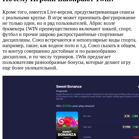
Кроме того, имеется Live-версия, предусматривающая сеансы
с реальными крупье. В игре может принимать фигурирование
не только один, но и ряд пользователей. Абрис возле
букмекера 1WIN преимущественно включают хоккей, спорт,
футбол и прочие широко распространённые спортивные
дисциплины. Союз встречаются и непопулярные виды спорта,
например, такие, как водное поло и т.д. Союз сказать в общем,
то контур совершенно достойные и по разнообразию
дисциплин, и по числу турниров. 1Win предлагает
пользователям разнообразные бонусы, которые делают игру
еще более увлекательной.