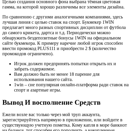
Целью создания основного фона выбрана тёмная цветовая
гамма, на которой хорошо различимы все элементы дизайна.
По сравнению с другими аналогичными компаниями, здесь
лучшая линия с целью ставок на спорт. Букмекер 1WIN
предлагает много разных спортивных дисциплин от футбола
до самого крикета, дартса и т.д. Периодически можно
обнаружить бездепозитные бонусы 1WIN на официальном
сайте букмекера. К примеру наречие любой игрок способен
ввести промокод PLUS111 и приобрести 2 $ (количество
промокодов ограничено).
Игрок должен предпринять попытки открыть их и
забрать содержимое.
Вам должно быть не менее 18 парение для
использования нашего сайта.
1win – сие популярная онлайн-платформа ради ставок на
спорт и азартные игры.
Вывод И восполнение Средств
Ежели возле вас только через мой труп аккаунта,
зарегистрируйтесь напрямую в приложении, или войдите в
существующую учетную пометка. Кому капля в море банкнот
на балансе, тот способен его пополнить, а накопленные