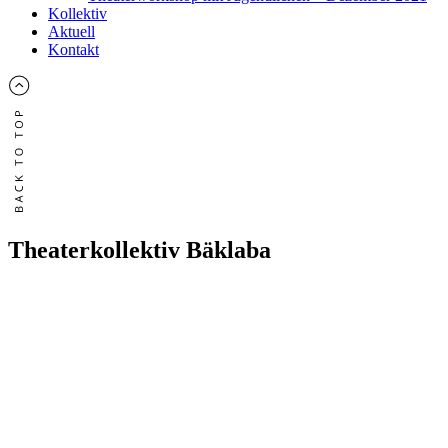
Kollektiv
Aktuell
Kontakt
Theaterkollektiv Bäklaba