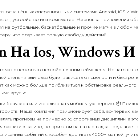
тв, оснащённых операционными системами Android, iOS и Wi
ефон, устройство или компьютер. Установка приложения о
вия на футбольные, баскетбольные и прочие матчи в любом ме
еру, что открывает полную свободу действий.
n На Ios, Windows И
томат с несколько несвойственным геймплеем. Но зато в это
шей степени выигрыш будет зависеть от смелости и быстрот
ает как можно больше приблизиться к обстановке реального
выми крупье.
дки браузера или использовать мобильную версию. 📦 Прило
ройств. Наша компания позиционирует себя, во-первых, как
авлять прогнозы на примерно 35 спортивных дисциплин, а э
я развитию казино, но при этом наша площадка предлагает 
писанных событий способен достигать 4000+ матчей, учитыв