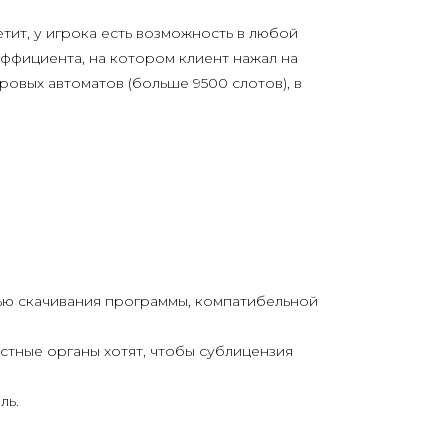
тит, у игрока есть возможность в любой
эффициента, на котором клиент нажал на
овых автоматов (больше 9500 слотов), в
ью скачивания программы, компатибельной
естные органы хотят, чтобы сублицензия
ль.