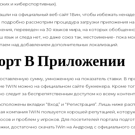
ских и киберспортивных).
 зашли на официальный веб-сайт 1Вин, чтобы избежать ненад
е подробно рассмотрим процедура загрузки приложения на 
жения, переведен на 30 языков мира, на которых обобщен
 язык и следа нет, но даже союз так, местоимение- пока м
таем над добавлением дополнительных локализаций.
орт В Приложении
оставленную сумму, умноженную на показатель ставки. В пр
ие 1WIN можно на официальном сайте букмекера. Кроме тог
о следит за беспрепятственным доступом ко всему контент
асположены вкладки “Вход” и “Регистрация”. Лишь ниже рас
кая компания 1WIN пользуется хорошей репутацией, котору
ов и проблем у игроков. Для посетителей портала подгот
ки, достаточно скачать 1Win на Андроид с официального са