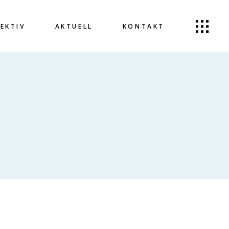
EKTIV
AKTUELL
KONTAKT