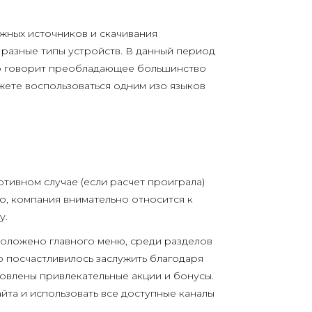
ежных источников и скачивания
разные типы устройств. В данный период
но говорит преобладающее большинство
ожете воспользоваться одним изо языков
отивном случае (если расчет проиграла)
о, компания внимательно относится к
у.
положено главного меню, среди разделов
ю посчастливилось заслужить благодаря
овлены привлекательные акции и бонусы.
йта и использовать все доступные каналы