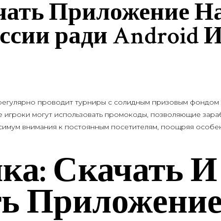
чать Приложение Н
ссии ради Android И
регулярно проводит турниры с солидным призовым фондом
ые игроки могут использовать промокоды, позволяющие зара
симум внимания к постоянным посетителям, поощряя особе
ка: Скачать И
ь Приложение