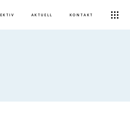
EKTIV
AKTUELL
KONTAKT