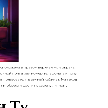
асположена в правом верхнем углу экрана.
онной почты или номер телефона, а к тому
 пользователя в личный кабинет. 1win вход
лям обрести доступ к своему личному
н Tv