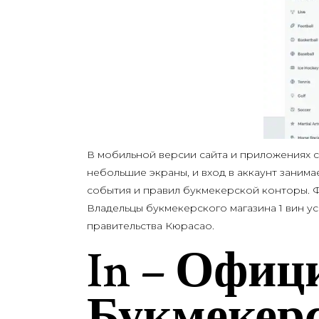
В мобильной версии сайта и приложениях с
небольшие экраны, и вход в аккаунт занимае
события и правил букмекерской конторы. Ф
Влад͏ельцы͏ букмекерского магазина 1 в͏ин
правительства Кюрасао.
In – Офиц
Букмекер