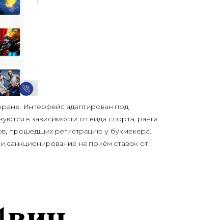
экране. Интерфейс адаптирован под
зуются в зависимости от вида спорта, ранга
ров, прошедших регистрацию у букмекера.
или санкционирование на приём ставок от
1вин