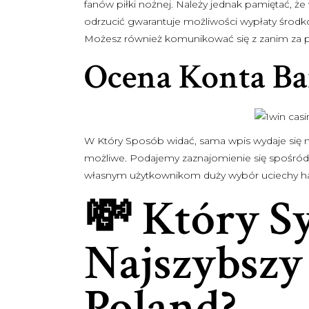
fanów piłki nożnej. Należy jednak pamiętać, ż
odrzucić gwarantuje możliwości wypłaty środ
Możesz również komunikować się z zanim za p
Ocena Konta B
W Który Sposób widać, sama wpis wydaje się ni
możliwe. Podajemy zaznajomienie się spośród
własnym użytkownikom duży wybór uciechy haz
💸 Który S
Najszybszy
Poland?