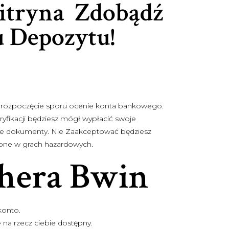
itryna ️ Zdobądź
 Depozytu!
owe rozpoczęcie sporu ocenie konta bankowego.
yfikacji będziesz mógł wypłacić swoje
nie dokumenty. Nie Zaakceptować będziesz
cone w grach hazardowych.
chera Bwin
konto.
na rzecz ciebie dostępny.