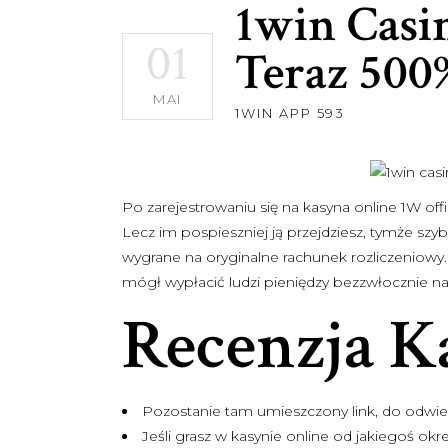
1win Casi
01
Teraz 500
MAI
1WIN APP 593
Po zarejestrowaniu się na kasyna online 1W of
Lecz im pospieszniej ją przejdziesz, tymże sz
wygrane na oryginalne rachunek rozliczeniow
mógł wypłacić ludzi pieniędzy bezzwłocznie n
Recenzja K
Pozostanie tam umieszczony link, do odwied
Jeśli grasz w kasynie online od jakiegoś 