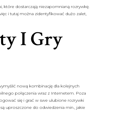
, które dostarczają niezapomnianą rozrywkę.
ięc i tutaj można zidentyfikować dużo zalet,
ty I Gry
 wymyślić nową kombinację dla kolejnych
ilnego połączenia wraz z Internetem. Poza
logować się i grać w swe ulubione rozrywki
 są uproszczone do odwiedzenia min., jakie