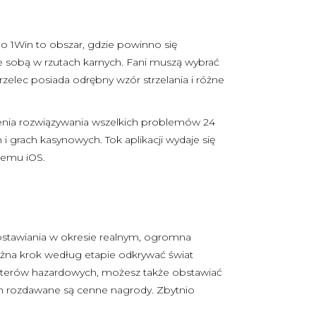
no 1Win to obszar, gdzie powinno się
 ze sobą w rzutach karnych. Fani muszą wybrać
rzelec posiada odrębny wzór strzelania i różne
dzenia rozwiązywania wszelkich problemów 24
 grach kasynowych. Tok aplikacji wydaje się
temu iOS.
bstawiania w okresie realnym, ogromna
ożna krok według etapie odkrywać świat
uterów hazardowych, możesz także obstawiać
ch rozdawane są cenne nagrody. Zbytnio