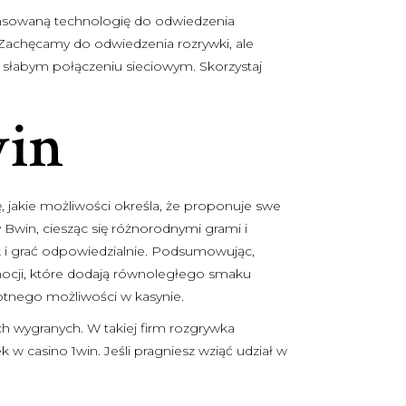
ansowaną technologię do odwiedzenia
Zachęcamy do odwiedzenia rozrywki, ale
 słabym połączeniu sieciowym. Skorzystaj
win
 jakie możliwości określa, że proponuje swe
Bwin, ciesząc się różnorodnymi grami i
k i grać odpowiedzialnie. Podsumowując,
mocji, które dodają równoległego smaku
wotnego możliwości w kasynie.
h wygranych. W takiej firm rozgrywka
w casino 1win. Jeśli pragniesz wziąć udział w