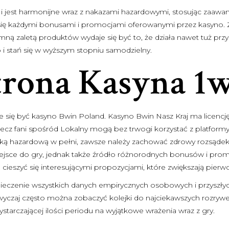
 i jest harmonijne wraz z nakazami hazardowymi, stosując zaaw
 się każdymi bonusami i promocjami oferowanymi przez kasyno. 
ą zaletą produktów wydaje się być to, że działa nawet tuż przy
i stań się w wyższym stopniu samodzielny.
Strona Kasyna 1
się być kasyno Bwin Poland. Kasyno Bwin Nasz Kraj ma licencję,
cz fani spośród Lokalny mogą bez trwogi korzystać z platformy 
wką hazardową w pełni, zawsze należy zachować zdrowy rozsąde
iejsce do gry, jednak także źródło różnorodnych bonusów i pro
 cieszyć się interesującymi propozycjami, które zwiększają pier
eczenie wszystkich danych empirycznych osobowych i przyszłyc
yczaj często można zobaczyć kolejki do najciekawszych rozrywek 
ystarczającej ilości periodu na wyjątkowe wrażenia wraz z gry.