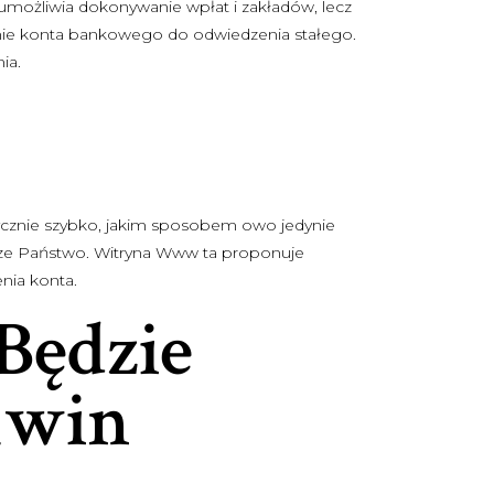
 umożliwia dokonywanie wpłat i zakładów, lecz
enie konta bankowego do odwiedzenia stałego.
ia.
ktycznie szybko, jakim sposobem owo jedynie
sze Państwo. Witryna Www ta proponuje
nia konta.
Będzie
1win