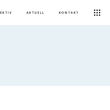
EKTIV
AKTUELL
KONTAKT