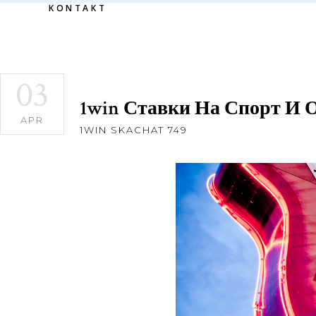
KONTAKT
03
1win Ставки На Спорт И 
APR
1WIN SKACHAT 749