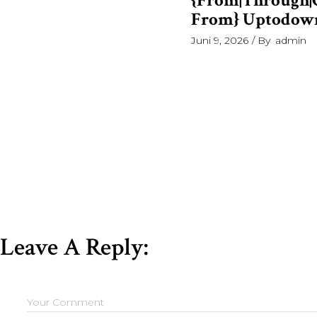
{From|Through
From} Uptodow
Juni 9, 2026
By
admin
Leave A Reply: