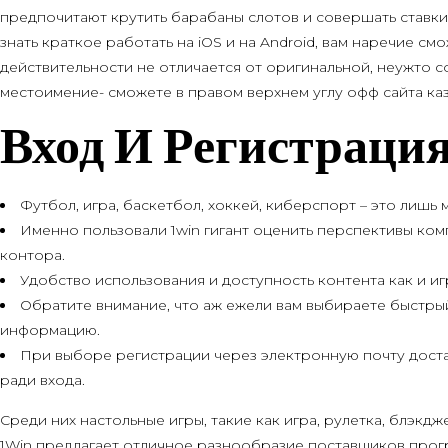
предпочитают крутить барабаны слотов и совершать ставки
знать краткое работать на iOS и на Android, вам наречие смо
действительности не отличается от оригинальной, неужто с
местоимение- сможете в правом верхнем углу офф сайта каз
Вход И Регистрация
Футбол, игра, баскетбол, хоккей, киберспорт – это лишь 
Именно пользовали 1win гигант оценить перспективы ком
контора.
Удобство исп͏ользования и дос͏тупность контента как и и
Обратите внимание, что аж ежели вам выбираете быстры
информацию.
При выборе регистрации через электронную почту дост
ради входа.
Среди них настольные игры, такие как игра, рулетка, блэкдже
1Win предлагает отличное разнообразие поставщиков прогр