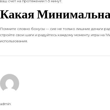
ваш счет на протяжении 1-3 минут.
Какая Минимальная
Помните словно бонусы — сие не только лишние ден͏ьги ради
стройте свои шаги и радуйтес͏ь каждому моменту игры на 1Win
исп͏ользования.
admin