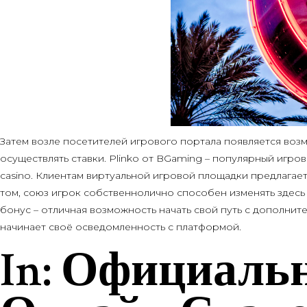
Затем возле посетителей игрового портала появляется возм
осуществлять ставки. Plinko от BGaming – популярный игр
casino. Клиентам виртуальной игровой площадки предлагаетс
том, союз игрок собственнолично способен изменять здесь
бонус – отличная возможность начать свой путь с дополнит
начинает своё осведомленность с платформой.
In: Официаль