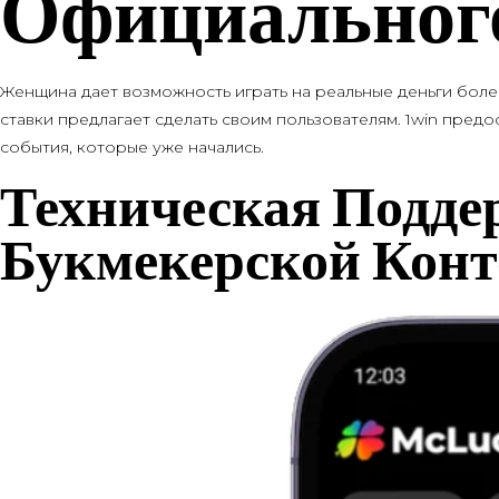
Официального
Женщина дает возможность играть на реальные деньги более 
ставки предлагает сделать своим пользователям. 1win пред
события, которые уже начались.
Техническая Подде
Букмекерской Кон