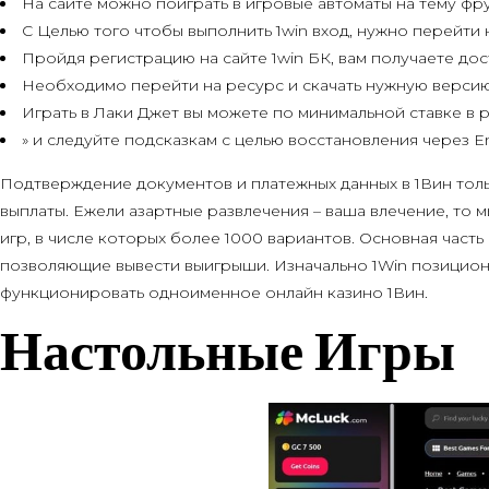
На сайте можно поиграть в игровые автоматы на тему фрук
С Целью того чтобы выполнить 1win вход, нужно перейти
Пройдя регистрацию на сайте 1win БК, вам получаете дост
Необходимо перейти на ресурс и скачать нужную верси
Играть в Лаки Джет вы можете по минимальной ставке в ра
» и следуйте подсказкам с целью восстановления через E
Подтверждение документов и платежных данных в 1Вин тольк
выплаты. Ежели азартные развлечения – ваша влечение, то
игр, в числе которых более 1000 вариантов. Основная част
позволяющие вывести выигрыши. Изначально 1Win позициони
функционировать одноименное онлайн казино 1Вин.
Настольные Игры