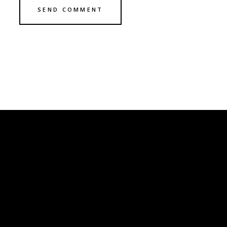
bahsegel
bahsegel