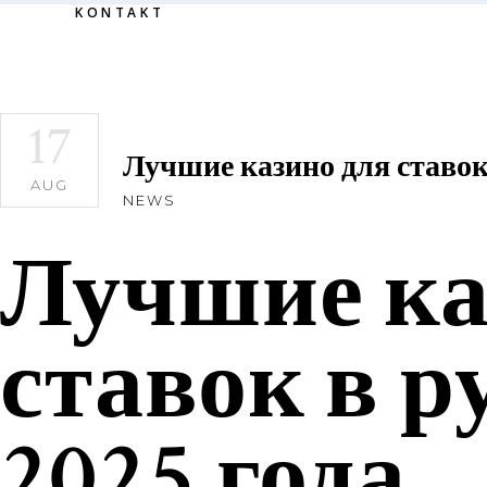
KONTAKT
17
Лучшие казино для ставок 
AUG
NEWS
Лучшие ка
ставок в р
2025 года