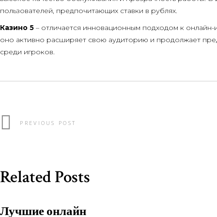
пользователей, предпочитающих ставки в рублях.
Казино 5
– отличается инновационным подходом к онлайн-иг
оно активно расширяет свою аудиторию и продолжает предо
среди игроков.
PREVIOUS POST
Related Posts
Лучшие онлайн