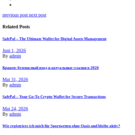
previous post
next post
Related Posts
SafePal – The Ultimate Wallet for Digital Assets Management
Juni 1, 2026
By
admin
Кракен: безопасный вход и актуальные ссылки в 2026
Mai 31, 2026
By
admin
SafePal – Your Go-To Crypto Wallet for Secure Transactions
Mai 24, 2026
By
admin
Wie registriere ich mich für Sportwetten ohne Oasis und bleibe aktiv?