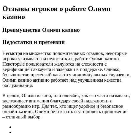
Отзывы игроков о работе Олимп
казино
Преимущества Олимп казино
Недостатки и претензии
Несмотря на множество положительных отзывов, некоторые
игроки указывают на недостатки в работе Олимп казино.
Некоторые пользователи жалуются на сложности с
верификацией аккаунта и задержки в поддержке. Однако,
большинство претензий касаются индивидуальных случаев, и
Олимп казино активно работает над улучшением качества
обслуживания.
В целом, Олимп казино, или олимбет, как его часто называют,
заслуживает внимания благодаря своей надежности и
разнообразию игр. Для тех, кто ищет удобное и безопасное
онлайн-казино, Олимп бет скачать и установить приложение
– отличный выбор.