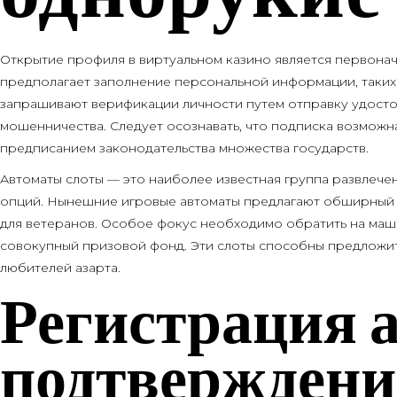
Открытие профиля в виртуальном казино является первонач
предполагает заполнение персональной информации, таких 
запрашивают верификации личности путем отправку удосто
мошенничества. Следует осознавать, что подписка возможна
предписанием законодательства множества государств.
Автоматы слоты — это наиболее известная группа развлече
опций. Нынешние игровые автоматы предлагают обширный сп
для ветеранов. Особое фокус необходимо обратить на маши
совокупный призовой фонд. Эти слоты способны предложит
любителей азарта.
Регистрация а
подтверждени