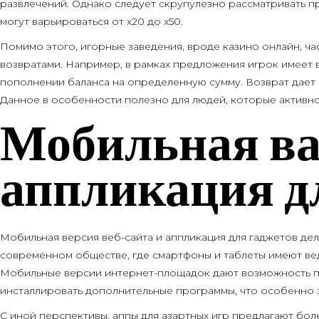
развлечений. Однако следует скрупулезно рассматривать 
могут варьироваться от x20 до x50.
Помимо этого, игорные заведения, вроде казино онлайн, 
возвратами. Например, в рамках предложения игрок имеет 
пополнении баланса на определенную сумму. Возврат дает в
Данное в особенности полезно для людей, которые активно 
Мобильная ва
аппликация д
Мобильная версия веб-сайта и аппликация для гаджетов де
современном обществе, где смартфоны и таблеты имеют ве
Мобильные версии интернет-площадок дают возможность по
инсталлировать дополнительные программы, что особенно зн
С иной перспективы, аппы для азартных игр предлагают бо