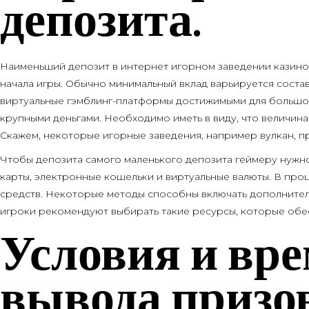
депозита.
Наименьший депозит в интернет игорном заведении казино 
начала игры. Обычно минимальный вклад варьируется составл
виртуальные гэмблинг-платформы достижимыми для большог
крупными деньгами. Необходимо иметь в виду, что величин
Скажем, некоторые игорные заведения, например вулкан, п
Чтобы депозита самого маленького депозита геймеру нужн
карты, электронные кошельки и виртуальные валюты. В про
средств. Некоторые методы способны включать дополнител
игроки рекомендуют выбирать такие ресурсы, которые обе
Условия и вр
вывода призо