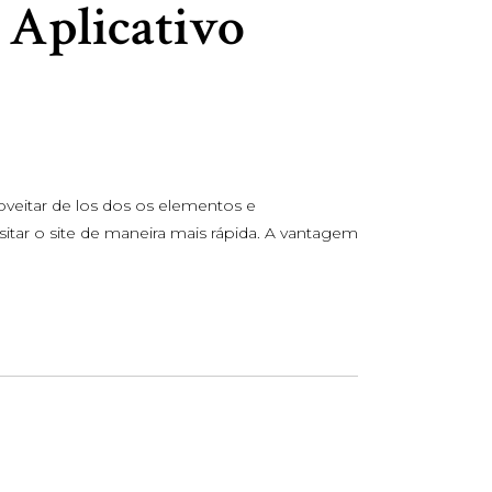
 Aplicativo
veitar de los dos os elementos e
visitar o site de maneira mais rápida. A vantagem