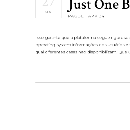
27
Just One B
MAI
PAGBET APK 34
Isso garante que a plataforma segue rigorosos 
operating-system informações dos usuários e t
qual diferentes casas não disponibilizam. Qu