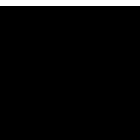
bahsegel
bahsegel
IMPRE