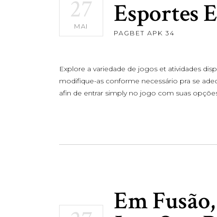
27
Esportes 
MAI
PAGBET APK 34
Explore a variedade de jogos et atividades di
modifique-as conforme necessário pra se adequ
afin de entrar simply no jogo com suas opçõe
Em Fusão, 