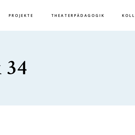
PROJEKTE
THEATERPÄDAGOGIK
KOLL
 34