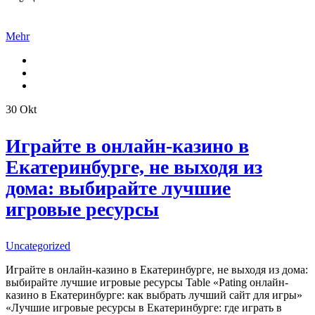
Mehr
30
Okt
Играйте в онлайн-казино в
Екатеринбурге, не выходя из
дома: выбирайте лучшие
игровые ресурсы
Uncategorized
Играйте в онлайн-казино в Екатеринбурге, не выходя из дома:
выбирайте лучшие игровые ресурсы Table «Рating онлайн-
казино в Екатеринбурге: как выбрать лучший сайт для игры»
«Лучшие игровые ресурсы в Екатеринбурге: где играть в