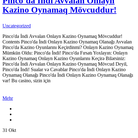
Pinco’da İndi Avvalan Onlayn
Kazino Oynamaq Mövcuddur!
Uncategorized
Pinco'da İndi Avvalan Onlayn Kazino Oynamaq Mövcuddur!
Contents Pinco'da İndi Onlayn Kazino Oynamaq Olanağı Avvalan
Pinco'da Kazino Oyunlarını Keçirdinmi? Onlayn Kazino Oynamaq
Mümkün Oldu: Pinco'da İndi! Pinco'da Fırsatı Yoxlayın: Onlayn
Kazino Oynamaq Onlayn Kazino Oyunlarını Keçirə Bilərsiniz:
Pinco'da İndi Avvalan Onlayn Kazino Oynamaq Mövcud Deyil,
Pinco'da İndi! Sualar və Cavablar Pinco'da İndi Onlayn Kazino
Oynamaq Olanağı Pinco'da İndi Onlayn Kazino Oynamaq Olanağı
var! Bu casino, sizin için
Mehr
31
Okt