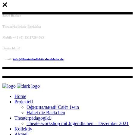
Josef Bäcker
Theaterkollektiv Baeklaba
Mobil: +49 (0) 15117264065
Deutschland
Email:
info@theaterkollektiv-baeklaba.de
Home
Projekte
Официальный Сайт 1win
Haltet die Backchen
Theaterpädagogik
Theaterworkshop mit Jugendlichen – Dezember 2021
Kollektiv
Aktuell