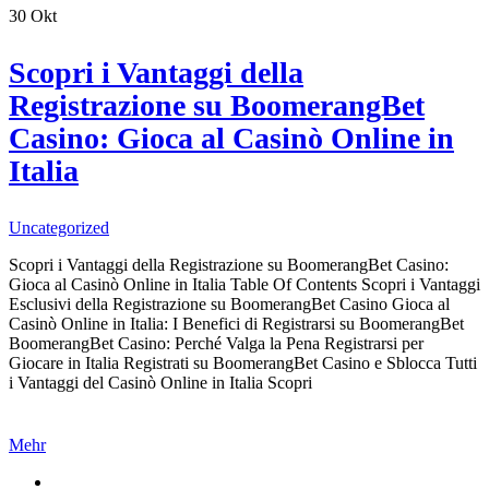
30
Okt
Scopri i Vantaggi della
Registrazione su BoomerangBet
Casino: Gioca al Casinò Online in
Italia
Uncategorized
Scopri i Vantaggi della Registrazione su BoomerangBet Casino:
Gioca al Casinò Online in Italia Table Of Contents Scopri i Vantaggi
Esclusivi della Registrazione su BoomerangBet Casino Gioca al
Casinò Online in Italia: I Benefici di Registrarsi su BoomerangBet
BoomerangBet Casino: Perché Valga la Pena Registrarsi per
Giocare in Italia Registrati su BoomerangBet Casino e Sblocca Tutti
i Vantaggi del Casinò Online in Italia Scopri
Mehr