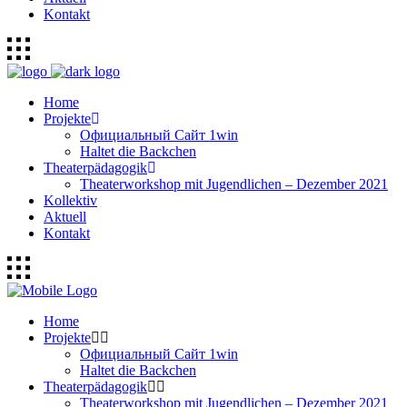
Kontakt
Home
Projekte
Официальный Сайт 1win
Haltet die Backchen
Theaterpädagogik
Theaterworkshop mit Jugendlichen – Dezember 2021
Kollektiv
Aktuell
Kontakt
Home
Projekte
Официальный Сайт 1win
Haltet die Backchen
Theaterpädagogik
Theaterworkshop mit Jugendlichen – Dezember 2021