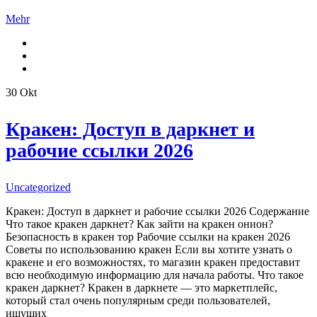
Mehr
30
Okt
Кракен: Доступ в даркнет и
рабочие ссылки 2026
Uncategorized
Кракен: Доступ в даркнет и рабочие ссылки 2026 Содержание
Что такое кракен даркнет? Как зайти на кракен онион?
Безопасность в кракен тор Рабочие ссылки на кракен 2026
Советы по использованию кракен Если вы хотите узнать о
кракене и его возможностях, то магазин кракен предоставит
всю необходимую информацию для начала работы. Что такое
кракен даркнет? Кракен в даркнете — это маркетплейс,
который стал очень популярным среди пользователей,
ищущих