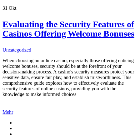
31
Okt
Evaluating the Security Features of
Casinos Offering Welcome Bonuses
Uncategorized
When choosing an online casino, especially those offering enticing
welcome bonuses, security should be at the forefront of your
decision-making process. A casino's security measures protect your
sensitive data, ensure fair play, and establish trustworthiness. This
comprehensive guide explores how to effectively evaluate the
security features of online casinos, providing you with the
knowledge to make informed choices
Mehr