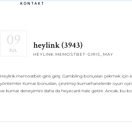
KONTAKT
09
heylink (3943)
JUL
HEYLINK.MEMOSTBET-GIRIS_MAY
Heylink.memostbet-giris giriş: Gambling bonusları çekmek için en
yöntemler Kumar bonusları, çevrimiçi kumarhanelerde oyun oynayan
ve kumar deneyimini daha da heyecanlı hale getirir. Ancak, bu bo