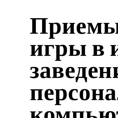
Приемы
игры в 
заведен
персон
компью