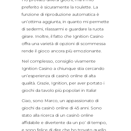
preferito è sicuramente la roulette. La
funzione di riproduzione automatica è
un’ottima aggiunta, in quanto mi permette
di sedermi, rilassarmi e guardare la ruota
girare. Inoltre, il fatto che Ignition Casino
offra una varietà di opzioni di scommessa
rende il gioco ancora più emozionante.
Nel complesso, consiglio vivamente
Ignition Casino a chiunque stia cercando
un’esperienza di casinò online di alta
qualità. Grazie, Ignition, per aver portato i
giochi da tavolo più popolari in Italia!
Ciao, sono Marco, un appassionato di
giochi da casinò online di 45 anni. Sono
stato alla ricerca di un casinò online
affidabile e divertente da un po‘ di tempo,
e sono felice di dire che ho trovato quello