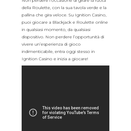
Non perdere l’occasione di girare la ruota
della Roulette, con la sua tavola verde e la
pallina che gira veloce. Su Ignition Casino,
puoi giocare a Blackjack e Roulette online
in qualsiasi momento, da qualsiasi
dispositivo. Non perdere l’opportunità di
vivere un’esperienza di gioco
indimenticabile, entra oggi stesso in
Ignition Casino e inizia a giocare!