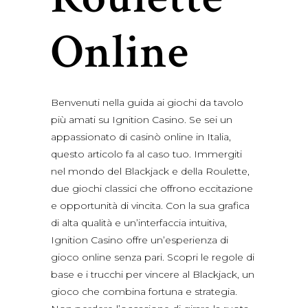
Online
Benvenuti nella guida ai giochi da tavolo
più amati su Ignition Casino. Se sei un
appassionato di casinò online in Italia,
questo articolo fa al caso tuo. Immergiti
nel mondo del Blackjack e della Roulette,
due giochi classici che offrono eccitazione
e opportunità di vincita. Con la sua grafica
di alta qualità e un’interfaccia intuitiva,
Ignition Casino offre un’esperienza di
gioco online senza pari. Scopri le regole di
base e i trucchi per vincere al Blackjack, un
gioco che combina fortuna e strategia.