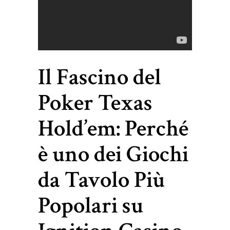
Il Fascino del
Poker Texas
Hold’em: Perché
è uno dei Giochi
da Tavolo Più
Popolari su