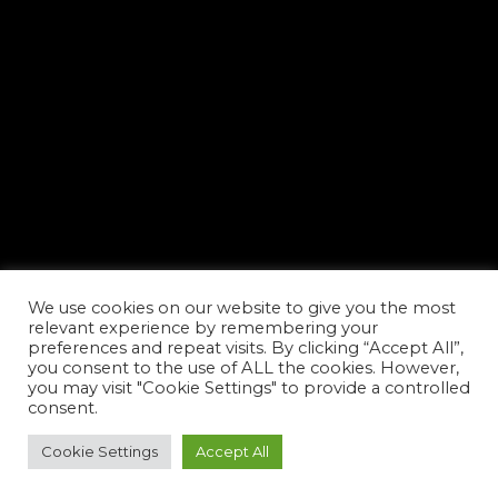
E-Mail: info@theaterkollektiv-baeklaba.de
FACEBOOK
INSTAGRAM
YOUTUBE
MAIL
We use cookies on our website to give you the most
relevant experience by remembering your
preferences and repeat visits. By clicking “Accept All”,
you consent to the use of ALL the cookies. However,
you may visit "Cookie Settings" to provide a controlled
consent.
Cookie Settings
Accept All