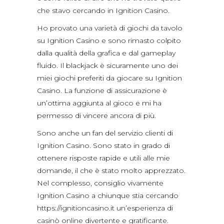
che stavo cercando in Ignition Casino.
Ho provato una varietà di giochi da tavolo
su Ignition Casino e sono rimasto colpito
dalla qualità della grafica e dal gameplay
fluido. Il blackjack è sicuramente uno dei
miei giochi preferiti da giocare su Ignition
Casino. La funzione di assicurazione è
un’ottima aggiunta al gioco e mi ha
permesso di vincere ancora di più.
Sono anche un fan del servizio clienti di
Ignition Casino. Sono stato in grado di
ottenere risposte rapide e utili alle mie
domande, il che è stato molto apprezzato.
Nel complesso, consiglio vivamente
Ignition Casino a chiunque stia cercando
https://ignitioncasino.it
un’esperienza di
casinò online divertente e gratificante.