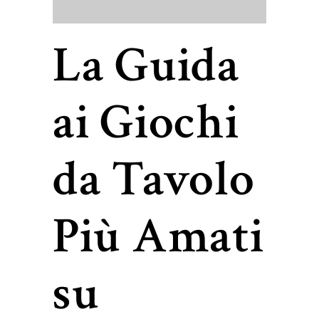
La Guida
ai Giochi
da Tavolo
Più Amati
su