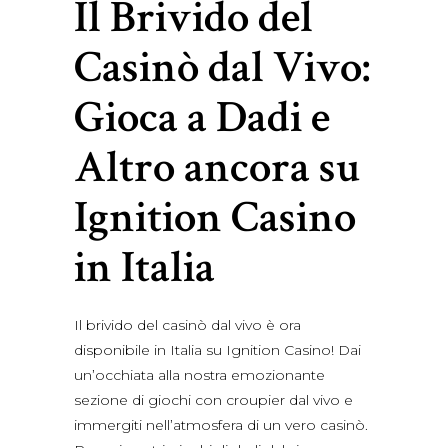
Il Brivido del
Casinò dal Vivo:
Gioca a Dadi e
Altro ancora su
Ignition Casino
in Italia
Il brivido del casinò dal vivo è ora
disponibile in Italia su Ignition Casino! Dai
un’occhiata alla nostra emozionante
sezione di giochi con croupier dal vivo e
immergiti nell’atmosfera di un vero casinò.