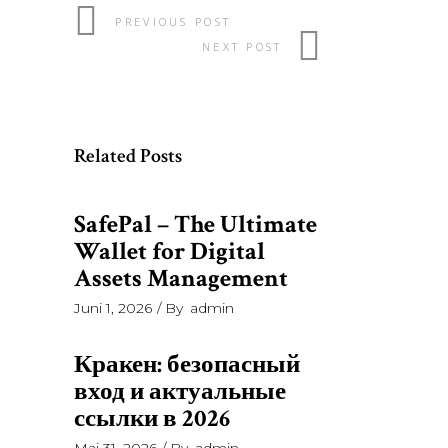
PREVIOUS POST
NEXT POST
Related Posts
SafePal – The Ultimate
Wallet for Digital
Assets Management
Juni 1, 2026
By
admin
Кракен: безопасный
вход и актуальные
ссылки в 2026