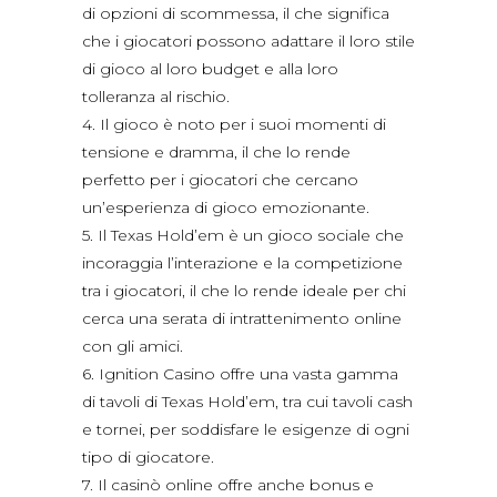
di opzioni di scommessa, il che significa
che i giocatori possono adattare il loro stile
di gioco al loro budget e alla loro
tolleranza al rischio.
4. Il gioco è noto per i suoi momenti di
tensione e dramma, il che lo rende
perfetto per i giocatori che cercano
un’esperienza di gioco emozionante.
5. Il Texas Hold’em è un gioco sociale che
incoraggia l’interazione e la competizione
tra i giocatori, il che lo rende ideale per chi
cerca una serata di intrattenimento online
con gli amici.
6. Ignition Casino offre una vasta gamma
di tavoli di Texas Hold’em, tra cui tavoli cash
e tornei, per soddisfare le esigenze di ogni
tipo di giocatore.
7. Il casinò online offre anche bonus e