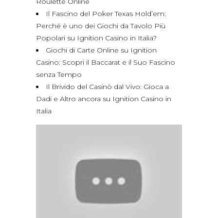
Roulette Online
Il Fascino del Poker Texas Hold’em:
Perché è uno dei Giochi da Tavolo Più
Popolari su Ignition Casino in Italia?
Giochi di Carte Online su Ignition
Casino: Scopri il Baccarat e il Suo Fascino
senza Tempo
Il Brivido del Casinò dal Vivo: Gioca a
Dadi e Altro ancora su Ignition Casino in
Italia