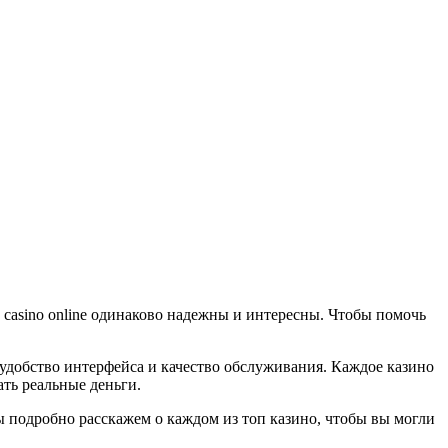
 casino online одинаково надежны и интересны. Чтобы помочь
 удобство интерфейса и качество обслуживания. Каждое казино
ть реальные деньги.
 подробно расскажем о каждом из топ казино, чтобы вы могли