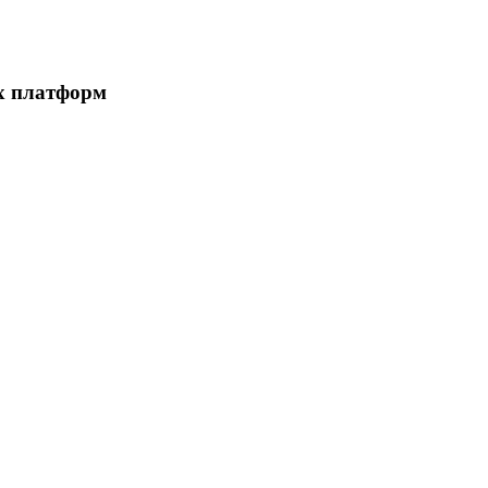
х платформ