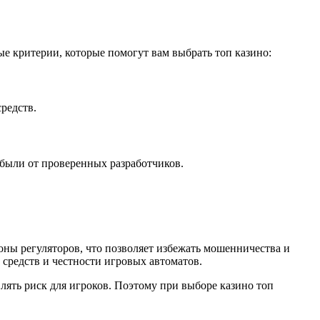
ые критерии, которые помогут вам выбрать топ казино:
редств.
 были от проверенных разработчиков.
оны регуляторов, что позволяет избежать мошенничества и
 средств и честности игровых автоматов.
лять риск для игроков. Поэтому при выборе казино топ