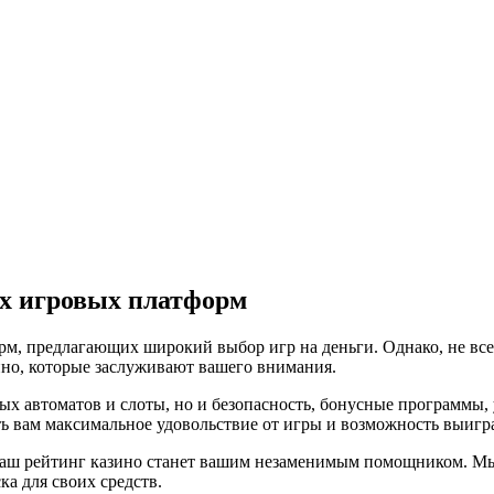
х игровых платформ
рм, предлагающих широкий выбор игр на деньги. Однако, не все
ино, которые заслуживают вашего внимания.
ых автоматов и слоты, но и безопасность, бонусные программы,
ь вам максимальное удовольствие от игры и возможность выигра
 наш рейтинг казино станет вашим незаменимым помощником. Мы
а для своих средств.