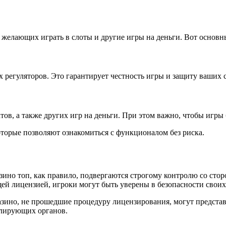
, желающих играть в слоты и другие игры на деньги. Вот основн
регуляторов. Это гарантирует честность игры и защиту ваших с
ов, а также других игр на деньги. При этом важно, чтобы игры
оторые позволяют ознакомиться с функционалом без риска.
зино топ, как правило, подвергаются строгому контролю со стор
щей лицензией, игроки могут быть уверены в безопасности своих
азино, не прошедшие процедуру лицензирования, могут представ
улирующих органов.