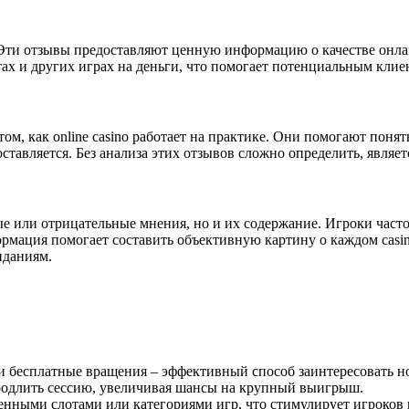
. Эти отзывы предоставляют ценную информацию о качестве oнла
тах и других играх на деньги, что помогает потенциальным клие
ом, как online casino работает на практике. Они помогают понять
авляется. Без анализа этих отзывов сложно определить, являетс
е или отрицательные мнения, но и их содержание. Игроки часто
рмация помогает составить объективную картину о каждом casin
иданиям.
и бесплатные вращения – эффективный способ заинтересовать н
родлить сессию, увеличивая шансы на крупный выигрыш.
енными слотами или категориями игр, что стимулирует игроков