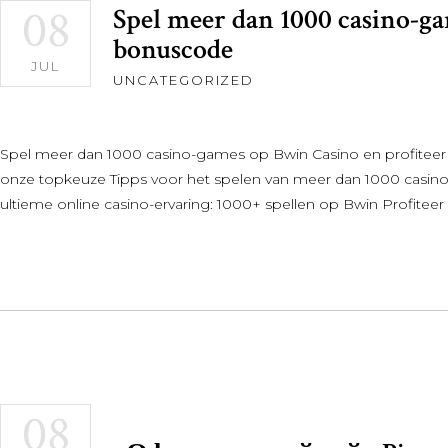
08
Spel meer dan 1000 casino-ga
bonuscode
JUL
UNCATEGORIZED
Spel meer dan 1000 casino-games op Bwin Casino en profiteer 
onze topkeuze Tipps voor het spelen van meer dan 1000 casino
ultieme online casino-ervaring: 1000+ spellen op Bwin Profite
08