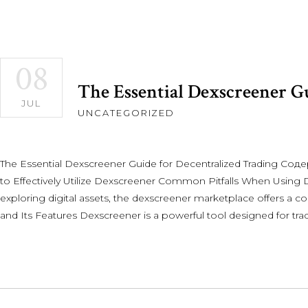
08
The Essential Dexscreener G
JUL
UNCATEGORIZED
The Essential Dexscreener Guide for Decentralized Trading Со
to Effectively Utilize Dexscreener Common Pitfalls When Using
exploring digital assets, the dexscreener marketplace offers a
and Its Features Dexscreener is a powerful tool designed for tr