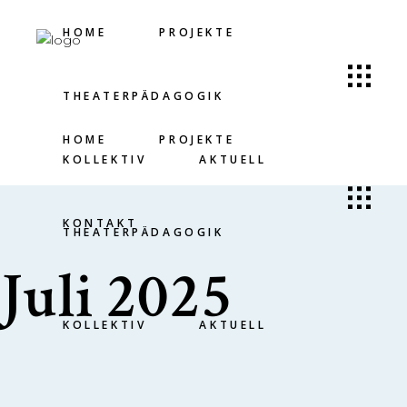
HOME
PROJEKTE
THEATERPÄDAGOGIK
HOME
PROJEKTE
KOLLEKTIV
AKTUELL
KONTAKT
THEATERPÄDAGOGIK
Juli 2025
KOLLEKTIV
AKTUELL