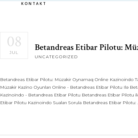
KONTAKT
08
Betandreas Etibar Pilotu: M
JUL
UNCATEGORIZED
Betandreas Etibar Pilotu: Müzakir Oynamaq Online Kazinoindo T
Müzakir Kazino Oyunları Online - Betandreas Etibar Pilotu Ilə 
Kazinoindo - Betandreas Etibar Pilotu Betandreas Etibar Pilotu
Etibar Pilotu Kazinoindo Suaları Sorula Betandreas Etibar Pilotu: