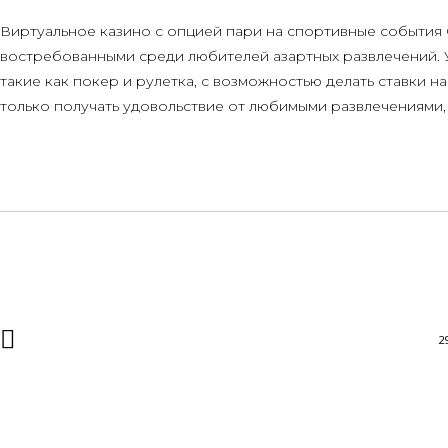
Виртуальное казино с опцией пари на спортивные события
востребованными среди любителей азартных развлечений. 
такие как покер и рулетка, с возможностью делать ставки н
только получать удовольствие от любимыми развлечениями
2