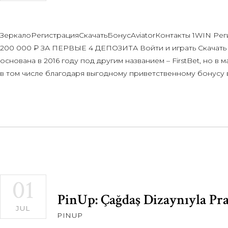
ЗеркалоРегистрацияСкачатьБонусAviatorКонтакты 1WIN Рег
200 000 ₽ ЗА ПЕРВЫЕ 4 ДЕПОЗИТА Войти и играть Скачать 
основана в 2016 году под другим названием – FirstBet, но в
в том числе благодаря выгодному приветственному бонусу 
01
PinUp: Çağdaş Dizaynıyla Pra
JUL
PINUP