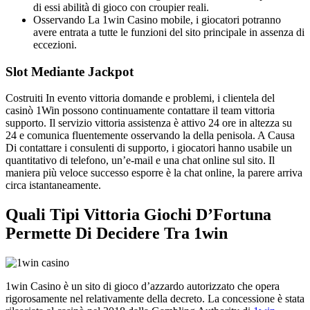
di essi abilità di gioco con croupier reali.
Osservando La 1win Casino mobile, i giocatori potranno
avere entrata a tutte le funzioni del sito principale in assenza di
eccezioni.
Slot Mediante Jackpot
Costruiti In evento vittoria domande e problemi, i clientela del
casinò 1Win possono continuamente contattare il team vittoria
supporto. Il servizio vittoria assistenza è attivo 24 ore in altezza su
24 e comunica fluentemente osservando la della penisola. A Causa
Di contattare i consulenti di supporto, i giocatori hanno usabile un
quantitativo di telefono, un’e-mail e una chat online sul sito. Il
maniera più veloce successo esporre è la chat online, la parere arriva
circa istantaneamente.
Quali Tipi Vittoria Giochi D’Fortuna
Permette Di Decidere Tra 1win
1win Casino è un sito di gioco d’azzardo autorizzato che opera
rigorosamente nel relativamente della decreto. La concessione è stata