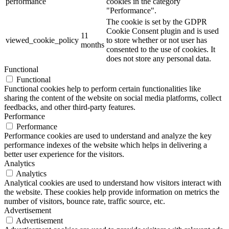
performance
cookies in the category
"Performance".
The cookie is set by the GDPR
Cookie Consent plugin and is used
11
viewed_cookie_policy
to store whether or not user has
months
consented to the use of cookies. It
does not store any personal data.
Functional
Functional
Functional cookies help to perform certain functionalities like
sharing the content of the website on social media platforms, collect
feedbacks, and other third-party features.
Performance
Performance
Performance cookies are used to understand and analyze the key
performance indexes of the website which helps in delivering a
better user experience for the visitors.
Analytics
Analytics
Analytical cookies are used to understand how visitors interact with
the website. These cookies help provide information on metrics the
number of visitors, bounce rate, traffic source, etc.
Advertisement
Advertisement