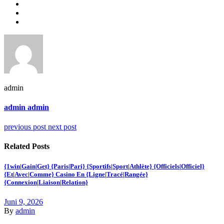
admin
admin admin
previous post
next post
Related Posts
{1win|Gain|Get} {Paris|Pari} {Sportifs|Sport|Athlète} {Officiels|Officiel}
{Et|Avec|Comme} Casino En {Ligne|Tracé|Rangée}
{Connexion|Liaison|Relation}
Juni 9, 2026
By
admin