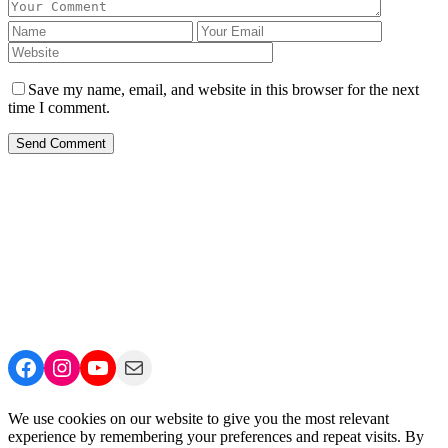
Save my name, email, and website in this browser for the next
time I comment.
bahsegel
bahsegel
Impressum / Datenschutz
Josef Bäcker
Theaterkollektiv Bäklaba
Mobil: +49 (0) 15117264065
E-Mail: info@theaterkollektiv-baeklaba.de
Deutschland
Facebook
Instagram
YouTube
Mail
We use cookies on our website to give you the most relevant
experience by remembering your preferences and repeat visits. By