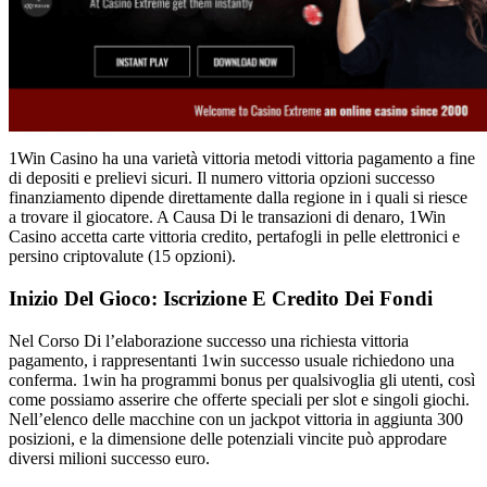
1Win Casino ha una varietà vittoria metodi vittoria pagamento a fine
di depositi e prelievi sicuri. Il numero vittoria opzioni successo
finanziamento dipende direttamente dalla regione in i quali si riesce
a trovare il giocatore. A Causa Di le transazioni di denaro, 1Win
Casino accetta carte vittoria credito, pertafogli in pelle elettronici e
persino criptovalute (15 opzioni).
Inizio Del Gioco: Iscrizione E Credito Dei Fondi
Nel Corso Di l’elaborazione successo una richiesta vittoria
pagamento, i rappresentanti 1win successo usuale richiedono una
conferma. 1win ha programmi bonus per qualsivoglia gli utenti, così
come possiamo asserire che offerte speciali per slot e singoli giochi.
Nell’elenco delle macchine con un jackpot vittoria in aggiunta 300
posizioni, e la dimensione delle potenziali vincite può approdare
diversi milioni successo euro.