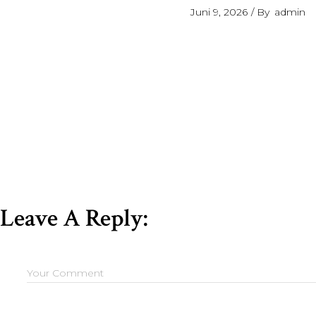
Juni 9, 2026
By
admin
Leave A Reply: