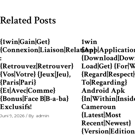
Related Posts
{1win|Gain|Get}
1win
{Connexion|Liaison|Relation}
{App|Applicatio
:
{Download|Dow
{Retrouvez|Retrouver}
Load|Get} {For|
{Vos|Votre} {Jeux|Jeu},
{Regard|Respect
{Paris|Pari}
To|Regarding}
{Et|Avec|Comme}
Android Apk
{Bonus|Face B|B-a-ba}
{In|Within|Insid
Exclusifs!
Cameroun
{Latest|Most
Juni 9, 2026
By
admin
Recent|Newest}
{Version|Edition