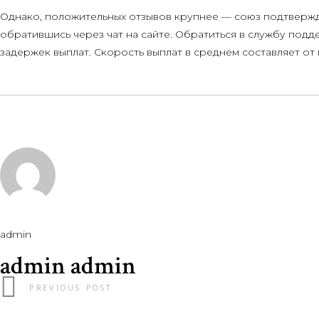
Однако, положительных отзывов крупнее — союз подтвержда
обратившись через чат на сайте. Обратиться в службу под
задержек выплат. Скорость выплат в среднем составляет от 
admin
admin admin
PREVIOUS POST