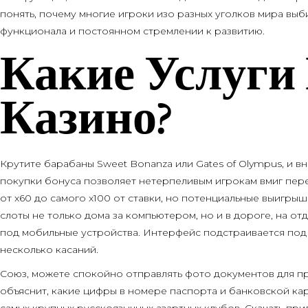
понять, почему многие игроки изо разных уголков мира выб
функционала и постоянном стремлении к развитию.
Какие Услуги
Казино?
Крутите барабаны Sweet Bonanza или Gates of Olympus, и в
покупки бонуса позволяет нетерпеливым игрокам вмиг пер
от x60 до самого x100 от ставки, но потенциальные выигры
слоты не только дома за компьютером, но и в дороге, на о
под мобильные устройства. Интерфейс подстраивается под 
несколько касаний.
Союз, можете спокойно отправлять фото документов для 
объяснит, какие цифры в номере паспорта и банковской кар