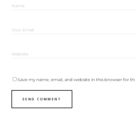
Save my name, email, and website in this browser for t